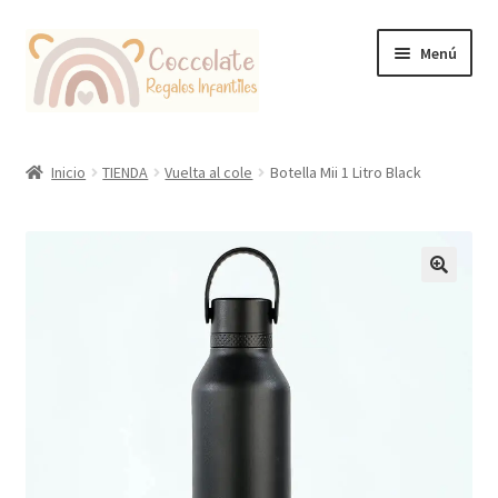
Ir
Ir
Menú
a
al
la
contenido
navegación
Tienda
Inicio
TIENDA
Vuelta al cole
Botella Mii 1 Litro Black
Coccolate Puericultura y Juguetería Educativa
🔍