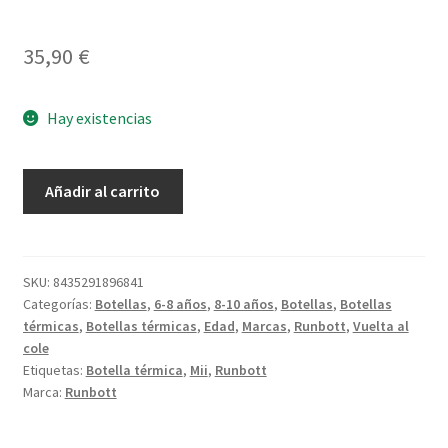
35,90
€
Hay existencias
Botella
Añadir al carrito
Mii
1
Litro
Black
SKU:
8435291896841
Categorías:
Botellas
,
6-8 años
,
8-10 años
,
Botellas
,
Botellas
cantidad
térmicas
,
Botellas térmicas
,
Edad
,
Marcas
,
Runbott
,
Vuelta al
cole
Etiquetas:
Botella térmica
,
Mii
,
Runbott
Marca:
Runbott