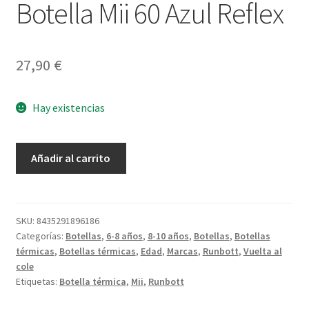
Botella Mii 60 Azul Reflex
27,90
€
Hay existencias
Botella
Añadir al carrito
Mii
60
Azul
Reflex
SKU:
8435291896186
Categorías:
Botellas
,
6-8 años
,
8-10 años
,
Botellas
,
Botellas
cantidad
térmicas
,
Botellas térmicas
,
Edad
,
Marcas
,
Runbott
,
Vuelta al
cole
Etiquetas:
Botella térmica
,
Mii
,
Runbott