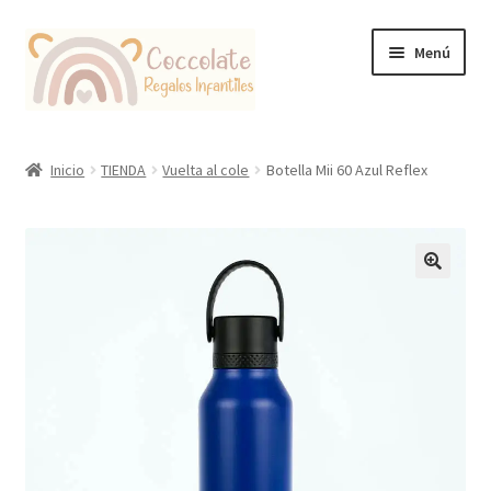
Ir
Ir
Menú
a
al
la
contenido
navegación
Tienda
Inicio
TIENDA
Vuelta al cole
Botella Mii 60 Azul Reflex
Coccolate Puericultura y Juguetería Educativa
🔍