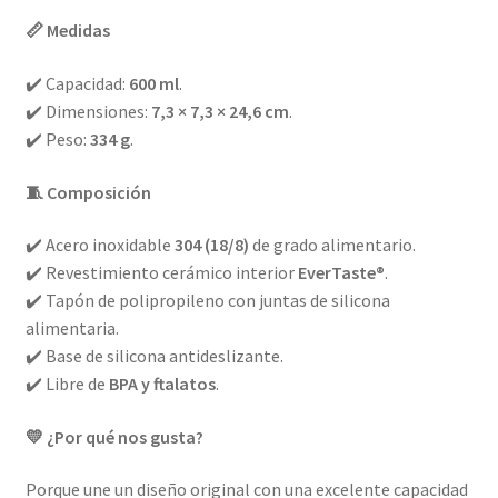
📏 Medidas
✔️ Capacidad:
600 ml
.
✔️ Dimensiones:
7,3 × 7,3 × 24,6 cm
.
✔️ Peso:
334 g
.
🧵 Composición
✔️ Acero inoxidable
304 (18/8)
de grado alimentario.
✔️ Revestimiento cerámico interior
EverTaste®
.
✔️ Tapón de polipropileno con juntas de silicona
alimentaria.
✔️ Base de silicona antideslizante.
✔️ Libre de
BPA y ftalatos
.
💛 ¿Por qué nos gusta?
Porque une un diseño original con una excelente capacidad