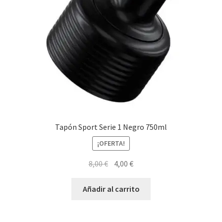
Tapón Sport Serie 1 Negro 750ml
¡OFERTA!
El
El
8,00
€
4,00
€
precio
precio
original
actual
Añadir al carrito
era:
es:
8,00 €.
4,00 €.