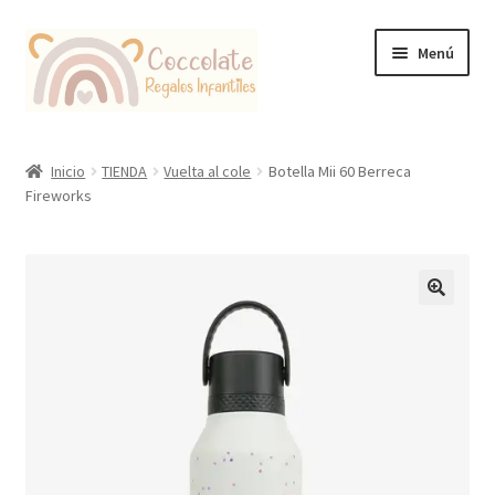
Ir
Ir
Menú
a
al
la
contenido
navegación
Tienda
Inicio
TIENDA
Vuelta al cole
Botella Mii 60 Berreca
Fireworks
Coccolate Puericultura y Juguetería Educativa
🔍