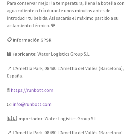
Para conservar mejor la temperatura, llena la botella con
agua caliente o fría durante unos minutos antes de
introducir tu bebida. Así sacarás el máximo partido a su
aislamiento térmico. 💙
📋 Información GPSR
🏢
Fabricante:
Water Logistics Group S.L.
📍 L’Ametlla Park, 08480 L’Ametlla del Vallès (Barcelona),
España.
🌐
https://runbott.com
📧
info@runbott.com
🇪🇺 Importador:
Water Logistics Group S.L.
📍 L’Ametlla Park, 08480 L’Ametlla del Vallès (Barcelona),