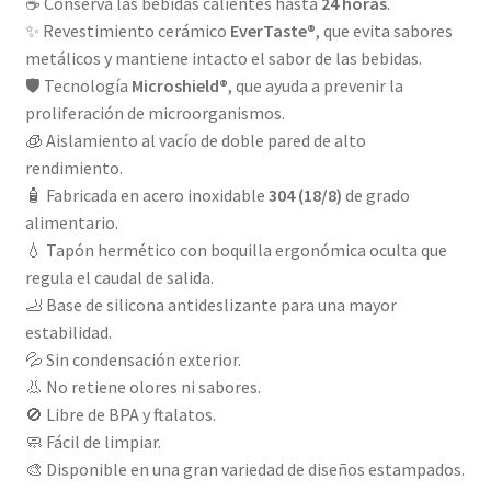
☕ Conserva las bebidas calientes hasta
24 horas
.
✨ Revestimiento cerámico
EverTaste®
, que evita sabores
metálicos y mantiene intacto el sabor de las bebidas.
🛡️ Tecnología
Microshield®
, que ayuda a prevenir la
proliferación de microorganismos.
🧊 Aislamiento al vacío de doble pared de alto
rendimiento.
🧴 Fabricada en acero inoxidable
304 (18/8)
de grado
alimentario.
💧 Tapón hermético con boquilla ergonómica oculta que
regula el caudal de salida.
🦶 Base de silicona antideslizante para una mayor
estabilidad.
💦 Sin condensación exterior.
👃 No retiene olores ni sabores.
🚫 Libre de BPA y ftalatos.
🧼 Fácil de limpiar.
🎨 Disponible en una gran variedad de diseños estampados.