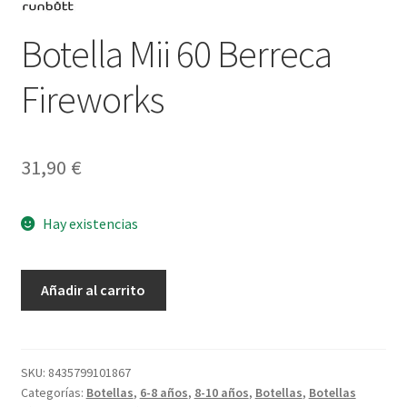
Botella Mii 60 Berreca
Fireworks
31,90
€
Hay existencias
Botella
Añadir al carrito
Mii
60
Berreca
Fireworks
SKU:
8435799101867
Categorías:
Botellas
,
6-8 años
,
8-10 años
,
Botellas
,
Botellas
cantidad