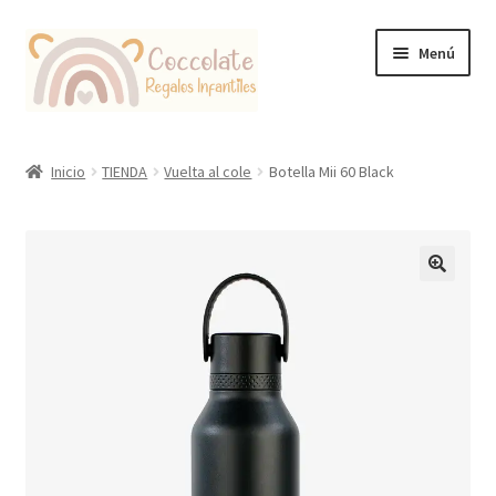
Ir
Ir
Menú
a
al
la
contenido
navegación
Tienda
Inicio
TIENDA
Vuelta al cole
Botella Mii 60 Black
Coccolate Puericultura y Juguetería Educativa
🔍