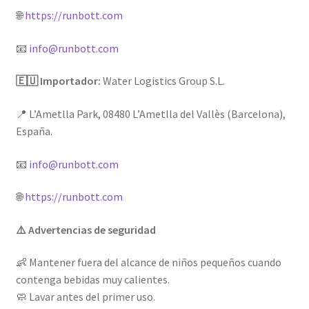
🌐
https://runbott.com
📧
info@runbott.com
🇪🇺 Importador:
Water Logistics Group S.L.
📍 L’Ametlla Park, 08480 L’Ametlla del Vallès (Barcelona),
España.
📧
info@runbott.com
🌐
https://runbott.com
⚠️ Advertencias de seguridad
👶 Mantener fuera del alcance de niños pequeños cuando
contenga bebidas muy calientes.
🧼 Lavar antes del primer uso.