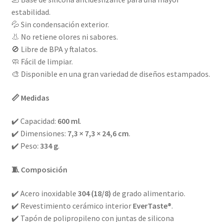
estabilidad.
💦 Sin condensación exterior.
👃 No retiene olores ni sabores.
🚫 Libre de BPA y ftalatos.
🧼 Fácil de limpiar.
🎨 Disponible en una gran variedad de diseños estampados.
📏 Medidas
✔️ Capacidad:
600 ml
.
✔️ Dimensiones:
7,3 × 7,3 × 24,6 cm
.
✔️ Peso:
334 g
.
🧵 Composición
✔️ Acero inoxidable
304 (18/8)
de grado alimentario.
✔️ Revestimiento cerámico interior
EverTaste®
.
✔️ Tapón de polipropileno con juntas de silicona