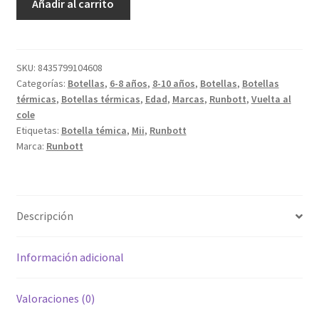
Añadir al carrito
Mii
60
La
Tortuguita
SKU:
8435799104608
Categorías:
Botellas
,
6-8 años
,
8-10 años
,
Botellas
,
Botellas
Blanca
térmicas
,
Botellas térmicas
,
Edad
,
Marcas
,
Runbott
,
Vuelta al
-
cole
Lovely
Etiquetas:
Botella témica
,
Mii
,
Runbott
Cat
Marca:
Runbott
Wool
cantidad
Descripción
Información adicional
Valoraciones (0)