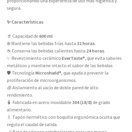
proporcionando una experiencia de uso más higiénica y
segura.
✨ Características
🥤 Capacidad de
600 ml
.
❄️ Mantiene las bebidas frías hasta
32 horas
.
☕ Conserva las bebidas calientes hasta
24 horas
.
✨ Revestimiento cerámico
EverTaste®
, que evita sabores
metálicos y mantiene intacto el sabor de las bebidas.
🛡️ Tecnología
Microshield®
, que ayuda a prevenir la
proliferación de microorganismos.
🧊 Aislamiento al vacío de doble pared de alto
rendimiento.
🧴 Fabricada en acero inoxidable
304 (18/8)
de grado
alimentario.
💧 Tapón hermético con boquilla ergonómica oculta que
regula el caudal de salida.
🦶 Base de silicona antideslizante para una mayor