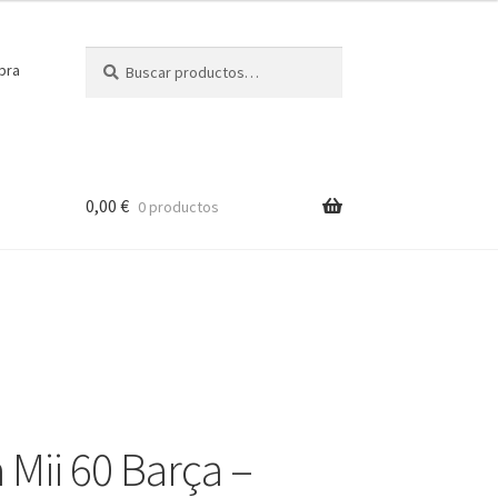
Buscar
Buscar
pra
por:
0,00
€
0 productos
 Mii 60 Barça –