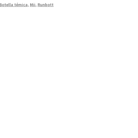
Botella témica
,
Mii
,
Runbott