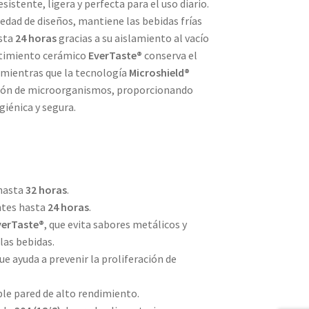
sistente, ligera y perfecta para el uso diario.
edad de diseños, mantiene las bebidas frías
asta
24 horas
gracias a su aislamiento al vacío
stimiento cerámico
EverTaste®
conserva el
, mientras que la tecnología
Microshield®
ación de microorganismos, proporcionando
giénica y segura.
 hasta
32 horas
.
ntes hasta
24 horas
.
verTaste®
, que evita sabores metálicos y
las bebidas.
que ayuda a prevenir la proliferación de
ble pared de alto rendimiento.