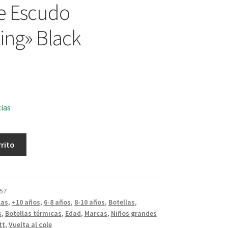
e Escudo
ing» Black
cias
rrito
57
las
,
+10 años
,
6-8 años
,
8-10 años
,
Botellas
,
s
,
Botellas térmicas
,
Edad
,
Marcas
,
Niños grandes
tt
,
Vuelta al cole