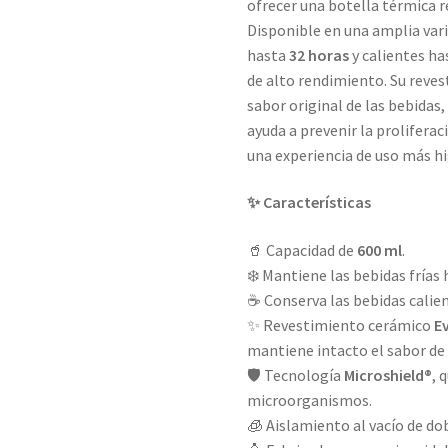
ofrecer una botella térmica re
Disponible en una amplia vari
hasta
32 horas
y calientes h
de alto rendimiento. Su reve
sabor original de las bebidas
ayuda a prevenir la prolifer
una experiencia de uso más hi
✨ Características
🥤 Capacidad de
600 ml
.
❄️ Mantiene las bebidas frías
☕ Conserva las bebidas calie
✨ Revestimiento cerámico
E
mantiene intacto el sabor de 
🛡️ Tecnología
Microshield®
, 
microorganismos.
🧊 Aislamiento al vacío de do