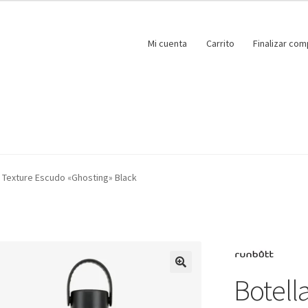
Mi cuenta
Carrito
Finalizar com
 – Texture Escudo «Ghosting» Black
Botella
🔍