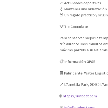
🏃 Actividades deportivas.
💧 Mantener una hidratación 
🎁 Un regalo práctico y origin
💡 Tip Coccolate
Para conservar mejor la tempe
fría durante unos minutos ante
máximo partido a su aislamie
📋 Información GPSR
🏢
Fabricante:
Water Logistic
📍 L’Ametlla Park, 08480 L’Am
🌐
https://runbott.com
📧
info@runbott.com