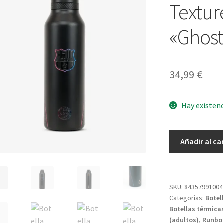
Textur
«Ghost
34,99
€
Hay existen
Botella
Añadir al ca
Mii
60
Barça
-
SKU:
84357991004
Categorías:
Botel
Texture
Botellas térmica
Escudo
(adultos)
,
Runbo