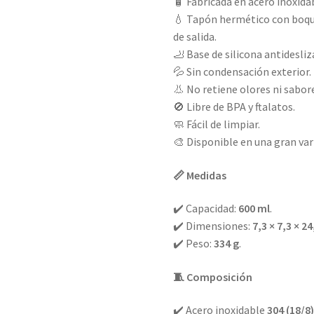
🧴 Fabricada en acero inoxid
💧 Tapón hermético con boqui
de salida.
🦶 Base de silicona antidesli
💦 Sin condensación exterior.
👃 No retiene olores ni sabor
🚫 Libre de BPA y ftalatos.
🧼 Fácil de limpiar.
🎨 Disponible en una gran va
📏 Medidas
✔️ Capacidad:
600 ml
.
✔️ Dimensiones:
7,3 × 7,3 × 2
✔️ Peso:
334 g
.
🧵 Composición
✔️ Acero inoxidable
304 (18/8