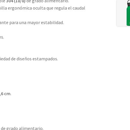
able
304 (18/8)
de grado alimentario.
lla ergonómica oculta que regula el caudal
zante para una mayor estabilidad.
es.
riedad de diseños estampados.
4,6 cm
.
)
de grado alimentario.