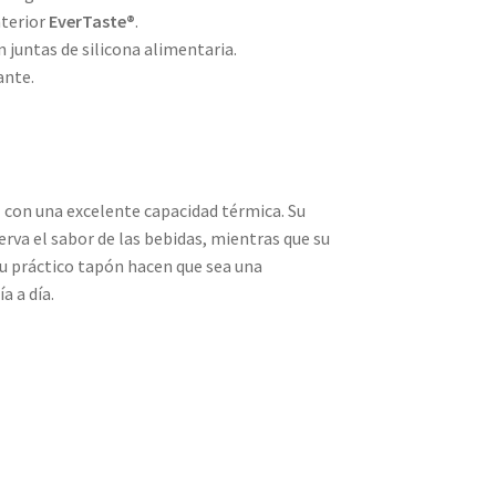
nterior
EverTaste®
.
 juntas de silicona alimentaria.
ante.
 con una excelente capacidad térmica. Su
rva el sabor de las bebidas, mientras que su
su práctico tapón hacen que sea una
a a día.