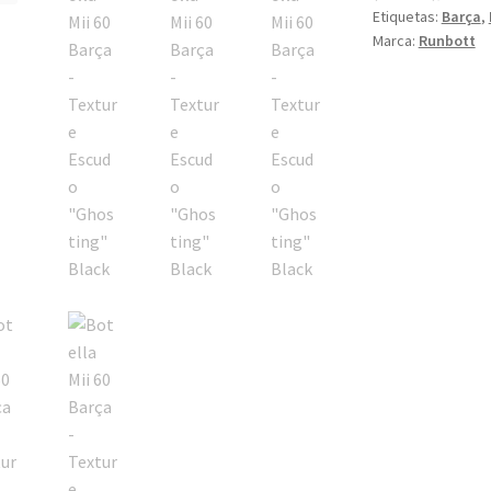
"Ghosting"
Etiquetas:
Barça
,
Black
Marca:
Runbott
cantidad