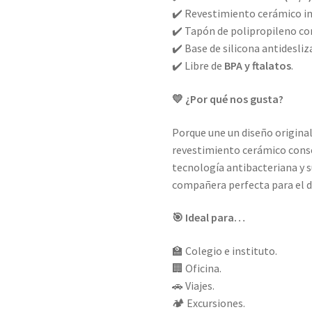
✔️ Revestimiento cerámico i
✔️ Tapón de polipropileno con
✔️ Base de silicona antidesliz
✔️ Libre de
BPA y ftalatos
.
💛 ¿Por qué nos gusta?
Porque une un diseño original
revestimiento cerámico conse
tecnología antibacteriana y 
compañera perfecta para el dí
🎯 Ideal para…
🏫 Colegio e instituto.
🏢 Oficina.
🚗 Viajes.
🏕️ Excursiones.