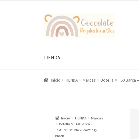
Ir
Ir
a
al
la
contenido
navegación
TIENDA
Inicio
TIENDA
Marcas
Botella Mii 60 Barça
Inicio
TIENDA
Marcas
Botella Mii 60 Barça –
Texture Escudo «Ghosting»
Black