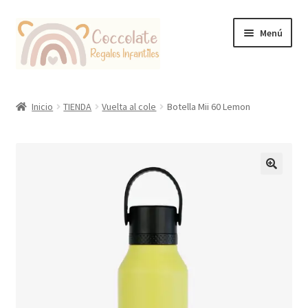
Ir
Ir
Menú
a
al
la
contenido
navegación
Tienda
Inicio
TIENDA
Vuelta al cole
Botella Mii 60 Lemon
Coccolate Puericultura y Juguetería Educativa
🔍