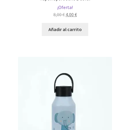
¡Oferta!
El
El
8,00
€
4,00
€
precio
precio
original
actual
Añadir al carrito
era:
es:
8,00 €.
4,00 €.