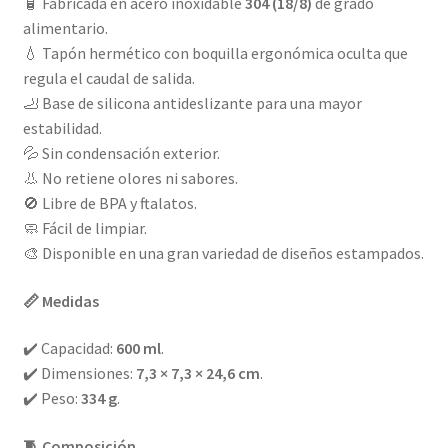
🧴 Fabricada en acero inoxidable
304 (18/8)
de grado
alimentario.
💧 Tapón hermético con boquilla ergonómica oculta que
regula el caudal de salida.
🦶 Base de silicona antideslizante para una mayor
estabilidad.
💦 Sin condensación exterior.
👃 No retiene olores ni sabores.
🚫 Libre de BPA y ftalatos.
🧼 Fácil de limpiar.
🎨 Disponible en una gran variedad de diseños estampados.
📏 Medidas
✔️ Capacidad:
600 ml
.
✔️ Dimensiones:
7,3 × 7,3 × 24,6 cm
.
✔️ Peso:
334 g
.
🧵 Composición