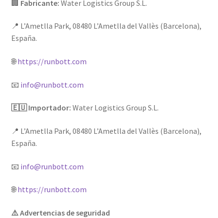
🏢
Fabricante:
Water Logistics Group S.L.
📍 L’Ametlla Park, 08480 L’Ametlla del Vallès (Barcelona),
España.
🌐
https://runbott.com
📧
info@runbott.com
🇪🇺 Importador:
Water Logistics Group S.L.
📍 L’Ametlla Park, 08480 L’Ametlla del Vallès (Barcelona),
España.
📧
info@runbott.com
🌐
https://runbott.com
⚠️ Advertencias de seguridad