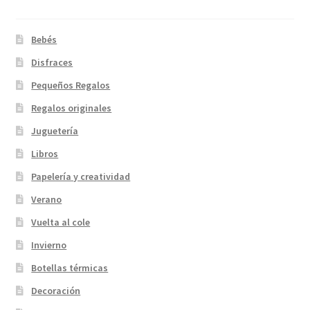
Bebés
Disfraces
Pequeños Regalos
Regalos originales
Juguetería
Libros
Papelería y creatividad
Verano
Vuelta al cole
Invierno
Botellas térmicas
Decoración