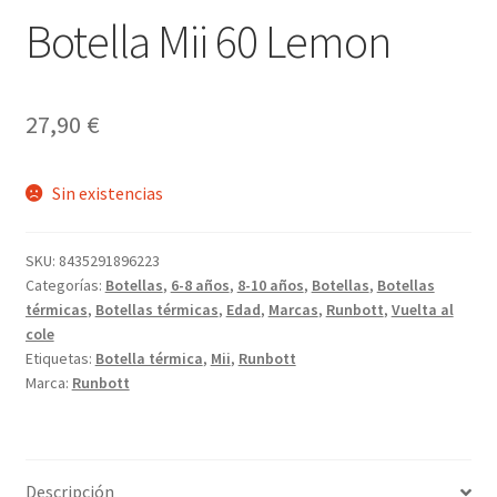
Botella Mii 60 Lemon
27,90
€
Sin existencias
SKU:
8435291896223
Categorías:
Botellas
,
6-8 años
,
8-10 años
,
Botellas
,
Botellas
térmicas
,
Botellas térmicas
,
Edad
,
Marcas
,
Runbott
,
Vuelta al
cole
Etiquetas:
Botella térmica
,
Mii
,
Runbott
Marca:
Runbott
Descripción