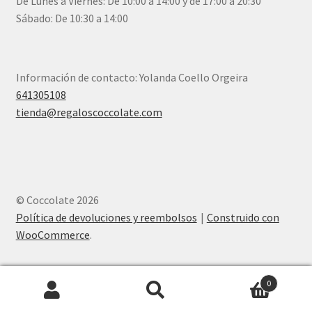
De Lunes a Viernes: De 10:00 a 14:00 y de 17:00 a 20:30
Sábado: De 10:30 a 14:00
Información de contacto: Yolanda Coello Orgeira
641305108
tienda@regaloscoccolate.com
© Coccolate 2026
Política de devoluciones y reembolsos
Construido con
WooCommerce
.
0
Buscar
Buscar