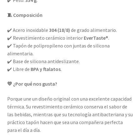
✔️ Peso:
334 g
.
🧵 Composición
✔️ Acero inoxidable
304 (18/8)
de grado alimentario.
✔️ Revestimiento cerámico interior
EverTaste®
.
✔️ Tapón de polipropileno con juntas de silicona
alimentaria.
✔️ Base de silicona antideslizante.
✔️ Libre de
BPA y ftalatos
.
💛 ¿Por qué nos gusta?
Porque une un diseño original con una excelente capacidad
térmica. Su revestimiento cerámico conserva el sabor de
las bebidas, mientras que su tecnología antibacteriana y su
práctico tapón hacen que sea una compañera perfecta
para el día a día.