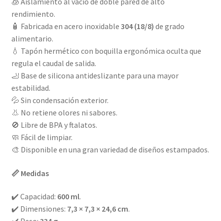
🧊 Aislamiento al vacío de doble pared de alto
rendimiento.
🧴 Fabricada en acero inoxidable
304 (18/8)
de grado
alimentario.
💧 Tapón hermético con boquilla ergonómica oculta que
regula el caudal de salida.
🦶 Base de silicona antideslizante para una mayor
estabilidad.
💦 Sin condensación exterior.
👃 No retiene olores ni sabores.
🚫 Libre de BPA y ftalatos.
🧼 Fácil de limpiar.
🎨 Disponible en una gran variedad de diseños estampados.
📏 Medidas
✔️ Capacidad:
600 ml
.
✔️ Dimensiones:
7,3 × 7,3 × 24,6 cm
.