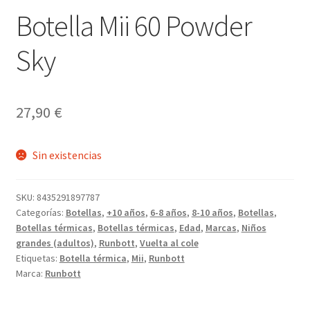
Botella Mii 60 Powder
Sky
27,90
€
Sin existencias
SKU:
8435291897787
Categorías:
Botellas
,
+10 años
,
6-8 años
,
8-10 años
,
Botellas
,
Botellas térmicas
,
Botellas térmicas
,
Edad
,
Marcas
,
Niños
grandes (adultos)
,
Runbott
,
Vuelta al cole
Etiquetas:
Botella térmica
,
Mii
,
Runbott
Marca:
Runbott