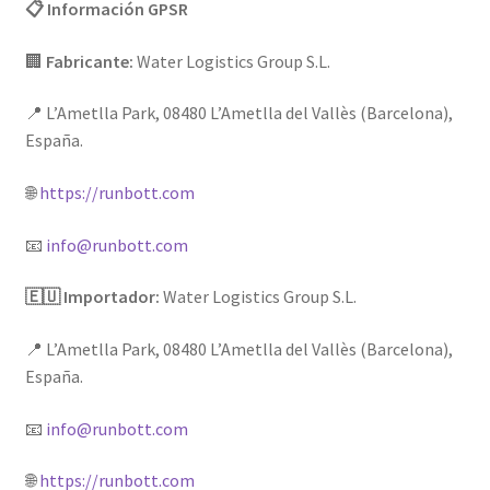
📋 Información GPSR
🏢
Fabricante:
Water Logistics Group S.L.
📍 L’Ametlla Park, 08480 L’Ametlla del Vallès (Barcelona),
España.
🌐
https://runbott.com
📧
info@runbott.com
🇪🇺 Importador:
Water Logistics Group S.L.
📍 L’Ametlla Park, 08480 L’Ametlla del Vallès (Barcelona),
España.
📧
info@runbott.com
🌐
https://runbott.com