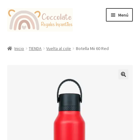
Ir
Ir
Menú
a
al
la
contenido
navegación
Tienda
Inicio
TIENDA
Vuelta al cole
Botella Mii 60 Red
Coccolate Puericultura y Juguetería Educativa
🔍