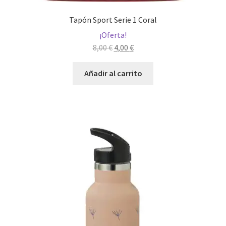
Tapón Sport Serie 1 Coral
¡Oferta!
El
El
8,00
€
4,00
€
precio
precio
original
actual
Añadir al carrito
era:
es:
8,00 €.
4,00 €.