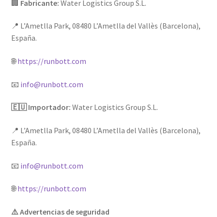
🏢
Fabricante:
Water Logistics Group S.L.
📍 L’Ametlla Park, 08480 L’Ametlla del Vallès (Barcelona),
España.
🌐
https://runbott.com
📧
info@runbott.com
🇪🇺 Importador:
Water Logistics Group S.L.
📍 L’Ametlla Park, 08480 L’Ametlla del Vallès (Barcelona),
España.
📧
info@runbott.com
🌐
https://runbott.com
⚠️ Advertencias de seguridad