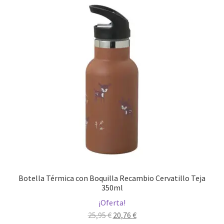
Botella Térmica con Boquilla Recambio Cervatillo Teja
350ml
¡Oferta!
El
El
25,95
€
20,76
€