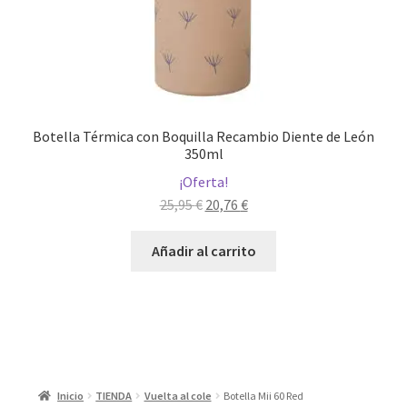
Botella Térmica con Boquilla Recambio Diente de León
350ml
¡Oferta!
El
El
25,95
€
20,76
€
precio
precio
original
actual
Añadir al carrito
era:
es:
25,95 €.
20,76 €.
Inicio
TIENDA
Vuelta al cole
Botella Mii 60 Red