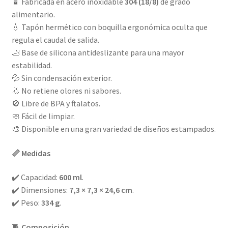
🧴 Fabricada en acero inoxidable
304 (18/8)
de grado
alimentario.
💧 Tapón hermético con boquilla ergonómica oculta que
regula el caudal de salida.
🦶 Base de silicona antideslizante para una mayor
estabilidad.
💦 Sin condensación exterior.
👃 No retiene olores ni sabores.
🚫 Libre de BPA y ftalatos.
🧼 Fácil de limpiar.
🎨 Disponible en una gran variedad de diseños estampados.
📏 Medidas
✔️ Capacidad:
600 ml
.
✔️ Dimensiones:
7,3 × 7,3 × 24,6 cm
.
✔️ Peso:
334 g
.
🧵 Composición