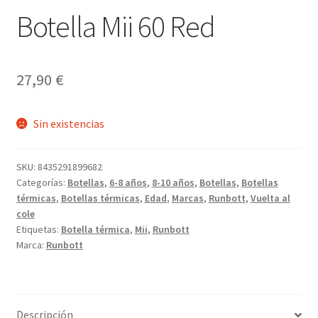
Botella Mii 60 Red
27,90
€
Sin existencias
SKU:
8435291899682
Categorías:
Botellas
,
6-8 años
,
8-10 años
,
Botellas
,
Botellas
térmicas
,
Botellas térmicas
,
Edad
,
Marcas
,
Runbott
,
Vuelta al
cole
Etiquetas:
Botella térmica
,
Mii
,
Runbott
Marca:
Runbott
Descripción