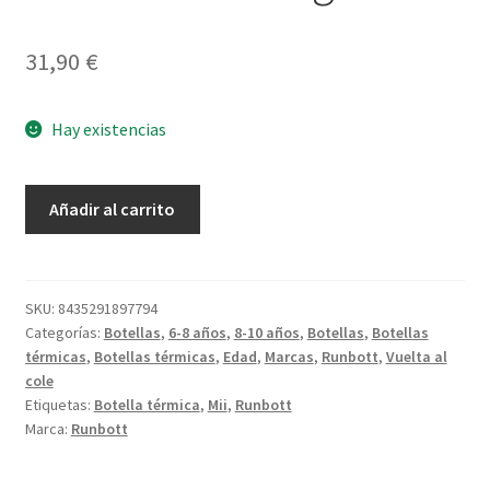
31,90
€
Hay existencias
Botella
Añadir al carrito
Mii
75
Negro
cantidad
SKU:
8435291897794
Categorías:
Botellas
,
6-8 años
,
8-10 años
,
Botellas
,
Botellas
térmicas
,
Botellas térmicas
,
Edad
,
Marcas
,
Runbott
,
Vuelta al
cole
Etiquetas:
Botella térmica
,
Mii
,
Runbott
Marca:
Runbott