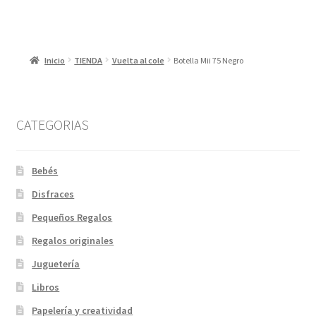
Inicio
TIENDA
Vuelta al cole
Botella Mii 75 Negro
CATEGORIAS
Bebés
Disfraces
Pequeños Regalos
Regalos originales
Juguetería
Libros
Papelería y creatividad