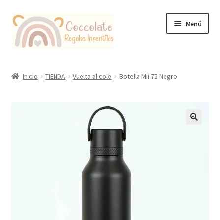
Ir
Ir
Menú
a
al
la
contenido
navegación
Tienda
Inicio
TIENDA
Vuelta al cole
Botella Mii 75 Negro
Coccolate Puericultura y Juguetería Educativa
🔍