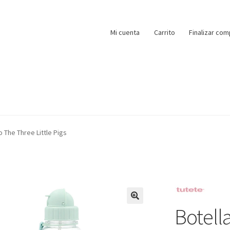
Mi cuenta
Carrito
Finalizar com
o The Three Little Pigs
Botell
🔍