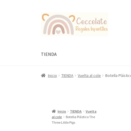
Ir
Ir
a
al
la
contenido
navegación
TIENDA
Inicio
TIENDA
Vuelta al cole
Botella Plástic
Inicio
TIENDA
Vuelta
al cole
Botella Plástico The
Three Little Pigs