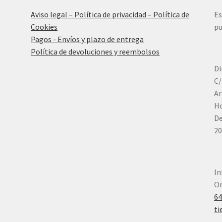
Aviso legal – Política de privacidad – Política de
Es
Cookies
pu
Pagos - Envíos y plazo de entrega
Política de devoluciones y reembolsos
Di
C/
Ar
Ho
De
20
In
Or
6
ti