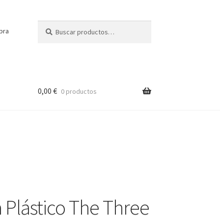
Buscar
Buscar
pra
por:
0,00
€
0 productos
a Plástico The Three