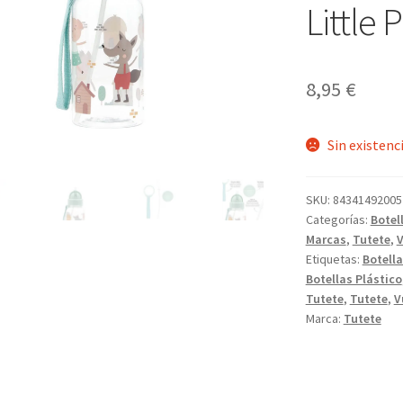
Little 
8,95
€
Sin existenc
SKU:
84341492005
Categorías:
Botel
Marcas
,
Tutete
,
V
Etiquetas:
Botell
Botellas Plástico
Tutete
,
Tutete
,
V
Marca:
Tutete