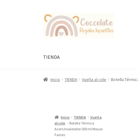
Ir
Ir
a
al
la
contenido
navegación
TIENDA
Inicio
TIENDA
Vuelta al cole
Botella Térmic
Inicio
TIENDA
Vuelta
al cole
Botella Térmica
Acero Inoxidable 500 ml Mouse
Fairies