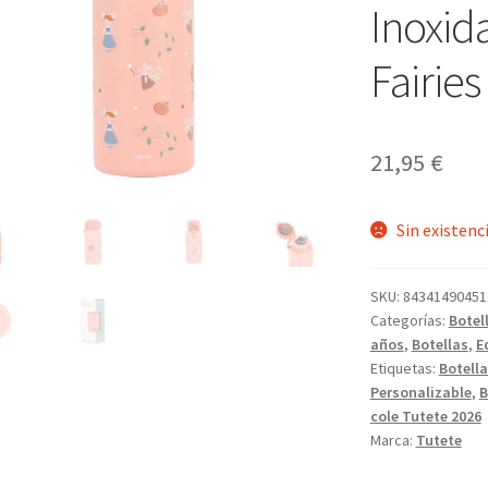
Inoxid
Fairies
21,95
€
Sin existenc
SKU:
84341490451
Categorías:
Botel
años
,
Botellas
,
E
Etiquetas:
Botella
Personalizable
,
B
cole Tutete 2026
Marca:
Tutete