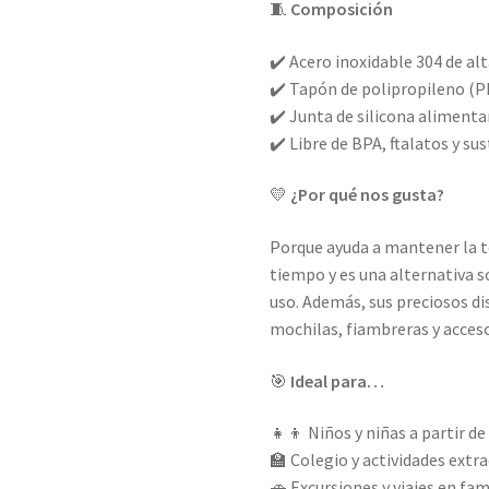
🧵
Composición
✔️ Acero inoxidable 304 de alt
✔️ Tapón de polipropileno (P
✔️ Junta de silicona alimentar
✔️ Libre de BPA, ftalatos y su
💛
¿Por qué nos gusta?
Porque ayuda a mantener la 
tiempo y es una alternativa so
uso. Además, sus preciosos d
mochilas, fiambreras y acceso
🎯
Ideal para…
👧👦 Niños y niñas a partir de
🏫 Colegio y actividades extr
🚗 Excursiones y viajes en fami