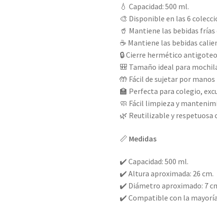
💧 Capacidad: 500 ml.
🎨 Disponible en las 6 colecci
🥤 Mantiene las bebidas frías
☕ Mantiene las bebidas calie
🔒 Cierre hermético antigoteo.
🎒 Tamaño ideal para mochila
🤲 Fácil de sujetar por manos
🏫 Perfecta para colegio, exc
🧼 Fácil limpieza y mantenim
🌿 Reutilizable y respetuosa
📏
Medidas
✔️ Capacidad: 500 ml.
✔️ Altura aproximada: 26 cm.
✔️ Diámetro aproximado: 7 c
✔️ Compatible con la mayoría 