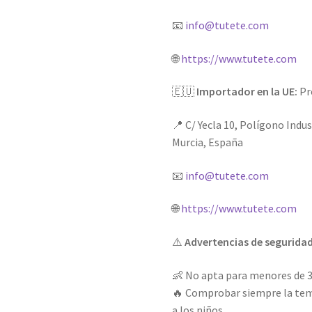
📧
info@tutete.com
🌐
https://www.tutete.com
🇪🇺
Importador en la UE:
Pro
📍 C/ Yecla 10, Polígono Indus
Murcia, España
📧
info@tutete.com
🌐
https://www.tutete.com
⚠️
Advertencias de segurida
👶 No apta para menores de 3 
🔥 Comprobar siempre la temp
a los niños.