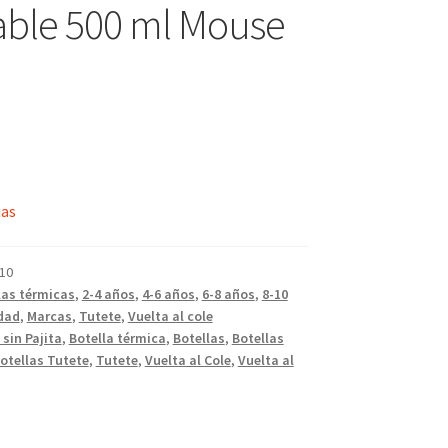
able 500 ml Mouse
ias
10
las térmicas
,
2-4 años
,
4-6 años
,
6-8 años
,
8-10
dad
,
Marcas
,
Tutete
,
Vuelta al cole
 sin Pajita
,
Botella térmica
,
Botellas
,
Botellas
otellas Tutete
,
Tutete
,
Vuelta al Cole
,
Vuelta al