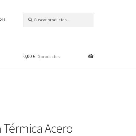
Buscar
Buscar
pra
por:
0,00
€
0 productos
a Térmica Acero