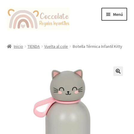
Ir
Ir
Menú
a
al
la
contenido
navegación
Tienda
Inicio
TIENDA
Vuelta al cole
Botella Térmica Infantil Kitty
Coccolate Puericultura y Juguetería Educativa
🔍