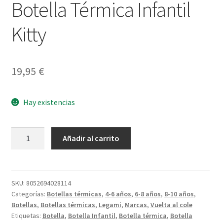
Botella Térmica Infantil
Kitty
19,95
€
Hay existencias
Botella
Añadir al carrito
Térmica
Infantil
Kitty
cantidad
SKU:
8052694028114
Categorías:
Botellas térmicas
,
4-6 años
,
6-8 años
,
8-10 años
,
Botellas
,
Botellas térmicas
,
Legami
,
Marcas
,
Vuelta al cole
Etiquetas:
Botella
,
Botella Infantil
,
Botella térmica
,
Botella