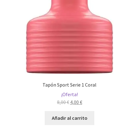
Tapón Sport Serie 1 Coral
¡Oferta!
El
El
8,00
€
4,00
€
precio
precio
original
actual
Añadir al carrito
era:
es:
8,00 €.
4,00 €.