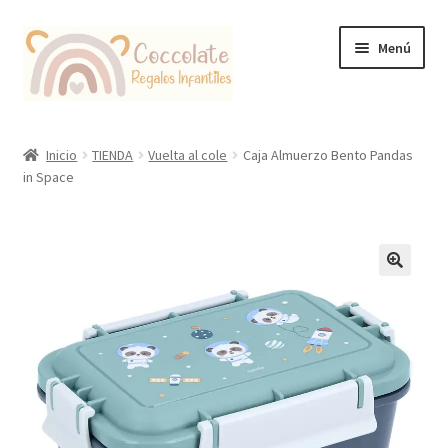
Ir
Ir
Menú
a
al
la
contenido
navegación
Tienda
Inicio
TIENDA
Vuelta al cole
Caja Almuerzo Bento Pandas
in Space
Coccolate Puericultura y Juguetería Educativa
🔍