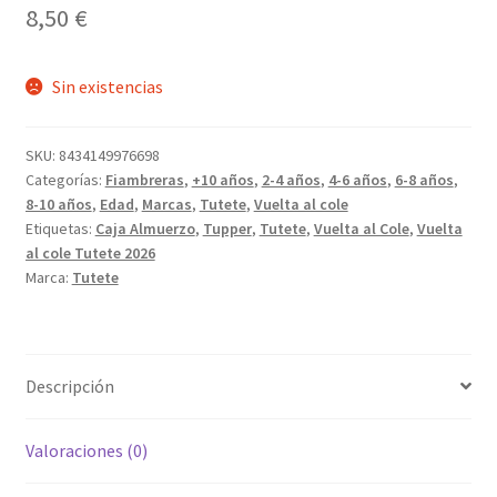
8,50
€
Sin existencias
SKU:
8434149976698
Categorías:
Fiambreras
,
+10 años
,
2-4 años
,
4-6 años
,
6-8 años
,
8-10 años
,
Edad
,
Marcas
,
Tutete
,
Vuelta al cole
Etiquetas:
Caja Almuerzo
,
Tupper
,
Tutete
,
Vuelta al Cole
,
Vuelta
al cole Tutete 2026
Marca:
Tutete
Descripción
Valoraciones (0)