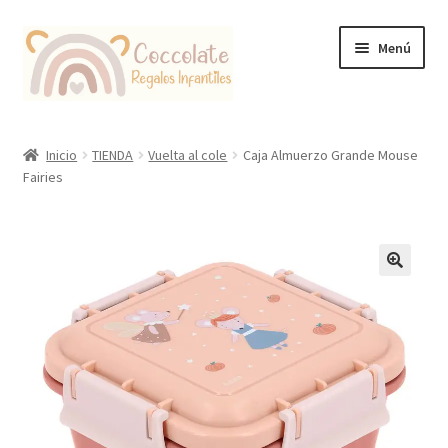
Ir
Ir
Menú
a
al
la
contenido
navegación
Tienda
Inicio
TIENDA
Vuelta al cole
Caja Almuerzo Grande Mouse
Fairies
Coccolate Puericultura y Juguetería Educativa
🔍