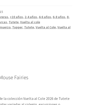
15
reras
,
+10 años
,
2-4 años
,
4-6 años
,
6-8 años
,
8-
rcas
,
Tutete
,
Vuelta al cole
lmuerzo
,
Tupper
,
Tutete
,
Vuelta al Cole
,
Vuelta al
Mouse Fairies
e la colección Vuelta al Cole 2026 de Tutete
idas variadas al colegio, excursiones o