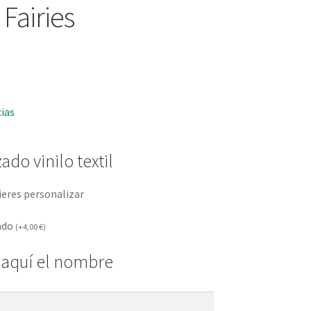
Fairies
cias
ado vinilo textil
ieres personalizar
ado
(
+
4,00
€
)
 aquí el nombre