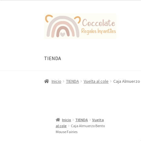
Ir
Ir
a
al
la
contenido
navegación
TIENDA
Inicio
TIENDA
Vuelta al cole
Caja Almuerzo
Inicio
TIENDA
Vuelta
al cole
Caja Almuerzo Bento
Mouse Fairies