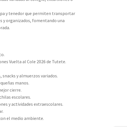
apa y tenedor que permiten transportar
os y organizados, fomentando una
brada.
to.
ones Vuelta al Cole 2026 de Tutete.
s, snacks y almuerzos variados.
pequeñas manos.
ejor cierre.
hilas escolares.
ones y actividades extraescolares.
r.
 con el medio ambiente.