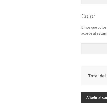
Color
Dinos que color 
acorde al esta
Total del
Caja
Añadir al ca
Almuerzo
Bento