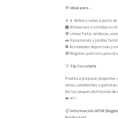
🎯
Ideal para…
👧👦 Niños y niñas a partir de
🏫 Almuerzos y comidas en el 
🍓 Llevar fruta, verduras, sna
🚗 Excursiones y salidas famil
⚽ Actividades deportivas y ex
🎁 Regalos prácticos para la v
💡
Tip Coccolate
Prueba a preparar pequeños 
secos, sándwiches o galletas
Así los peques disfrutarán de
🥪🥕✨
📋
Información GPSR (Reglam
Productos)