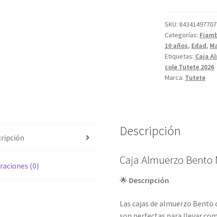
Mouse
Fairies
SKU:
84341497707
Categorías:
Fiamb
cantidad
10 años
,
Edad
,
Ma
Etiquetas:
Caja A
cole Tutete 2026
Marca:
Tutete
Descripción
ripción
Caja Almuerzo Bento 
raciones (0)
🌟
Descripción
Las cajas de almuerzo Bento d
son perfectas para llevar com