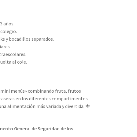
 3 años.
colegio.
cks y bocadillos separados.
iares.
traescolares.
uelta al cole.
«mini menús» combinando fruta, frutos
 caseras en los diferentes compartimentos.
 una alimentación más variada y divertida. 🍓
ento General de Seguridad de los