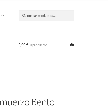
Buscar
Buscar
pra
por:
0,00
€
0 productos
lmuerzo Bento