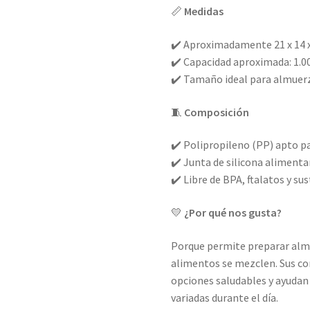
📏
Medidas
✔️ Aproximadamente 21 x 14 x
✔️ Capacidad aproximada: 1.0
✔️ Tamaño ideal para almuer
🧵
Composición
✔️ Polipropileno (PP) apto p
✔️ Junta de silicona alimentar
✔️ Libre de BPA, ftalatos y su
💛
¿Por qué nos gusta?
Porque permite preparar alm
alimentos se mezclen. Sus co
opciones saludables y ayudan
variadas durante el día.