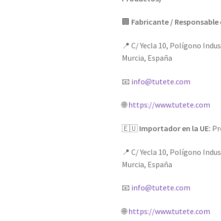
🏢
Fabricante / Responsable 
📍 C/ Yecla 10, Polígono Indus
Murcia, España
📧
info@tutete.com
🌐
https://www.tutete.com
🇪🇺
Importador en la UE:
Pro
📍 C/ Yecla 10, Polígono Indus
Murcia, España
📧
info@tutete.com
🌐
https://www.tutete.com