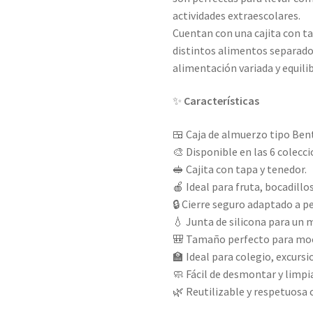
actividades extraescolares.
Cuentan con una cajita con t
distintos alimentos separad
alimentación variada y equili
✨
Características
🍱 Caja de almuerzo tipo Ben
🎨 Disponible en las 6 colecci
🥪 Cajita con tapa y tenedor.
🍎 Ideal para fruta, bocadillo
🔒 Cierre seguro adaptado a 
💧 Junta de silicona para un m
🎒 Tamaño perfecto para moc
🏫 Ideal para colegio, excursi
🧼 Fácil de desmontar y limpia
🌿 Reutilizable y respetuosa