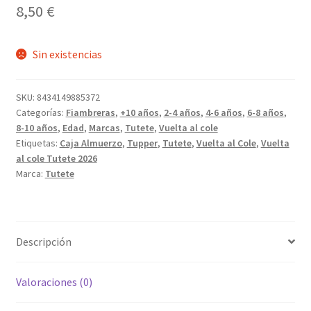
8,50
€
Sin existencias
SKU:
8434149885372
Categorías:
Fiambreras
,
+10 años
,
2-4 años
,
4-6 años
,
6-8 años
,
8-10 años
,
Edad
,
Marcas
,
Tutete
,
Vuelta al cole
Etiquetas:
Caja Almuerzo
,
Tupper
,
Tutete
,
Vuelta al Cole
,
Vuelta
al cole Tutete 2026
Marca:
Tutete
Descripción
Valoraciones (0)