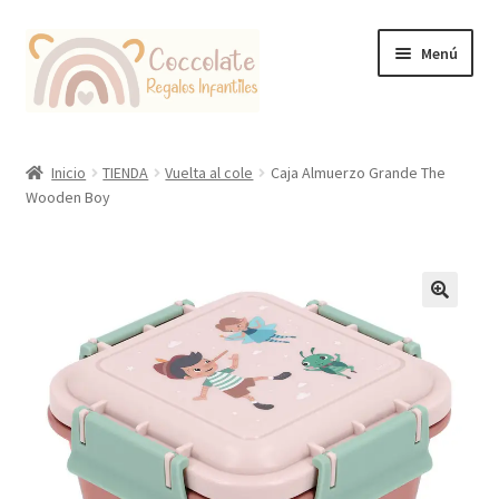
Ir
Ir
Menú
a
al
la
contenido
navegación
Tienda
Inicio
TIENDA
Vuelta al cole
Caja Almuerzo Grande The
Wooden Boy
Coccolate Puericultura y Juguetería Educativa
🔍