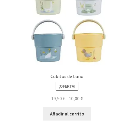
Cubitos de baño
¡OFERTA!
El
El
19,50
€
10,00
€
precio
precio
original
actual
Añadir al carrito
era:
es:
19,50 €.
10,00 €.