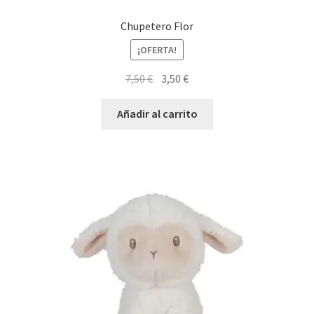
Chupetero Flor
¡OFERTA!
El
El
7,50
€
3,50
€
precio
precio
original
actual
Añadir al carrito
era:
es:
7,50 €.
3,50 €.