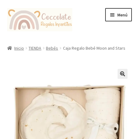
Ir
Ir
Menú
a
al
la
contenido
navegación
Tienda
Inicio
TIENDA
Bebés
Caja Regalo Bebé Moon and Stars
Coccolate Puericultura y Juguetería Educativa
🔍