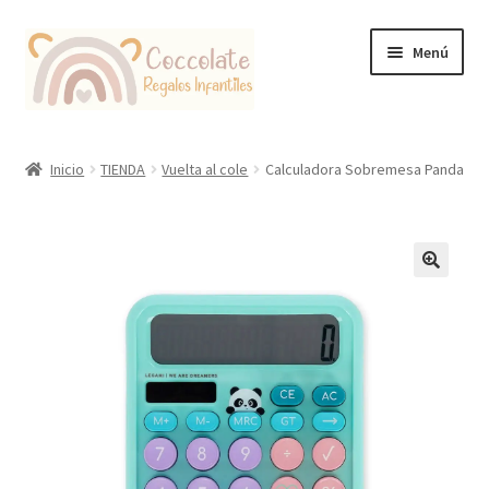
Ir
Ir
Menú
a
al
la
contenido
navegación
Tienda
Inicio
TIENDA
Vuelta al cole
Calculadora Sobremesa Panda
Coccolate Puericultura y Juguetería Educativa
🔍