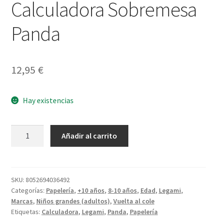
Calculadora Sobremesa
Panda
12,95
€
Hay existencias
Calculadora
Añadir al carrito
Sobremesa
Panda
cantidad
SKU:
8052694036492
Categorías:
Papelería
,
+10 años
,
8-10 años
,
Edad
,
Legami
,
Marcas
,
Niños grandes (adultos)
,
Vuelta al cole
Etiquetas:
Calculadora
,
Legami
,
Panda
,
Papelería