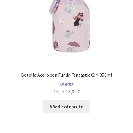
Botella Acero con Funda Fantastic Girl 350ml
¡Oferta!
El
El
15,95
€
8,00
€
precio
precio
original
actual
Añadir al carrito
era:
es:
15,95 €.
8,00 €.