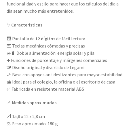
funcionalidad y estilo para hacer que los cálculos del día a
día sean mucho más entretenidos.
✨
Características
🧮 Pantalla de
12 dígitos
de fácil lectura
⌨️ Teclas mecánicas cómodas y precisas
☀️🔋 Doble alimentación: energía solar y pila
➕ Funciones de porcentaje y márgenes comerciales
🐼 Diseño original y divertido de Legami
🦶 Base con apoyos antideslizantes para mayor estabilidad
🎒 Ideal para el colegio, la oficina o el escritorio de casa
✅ Fabricada en resistente material ABS
📏
Medidas aproximadas
📐 15,8 x 12 x 2,8 cm
⚖️ Peso aproximado: 180 g