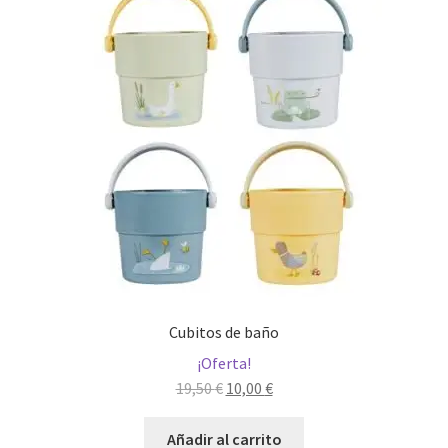
Cubitos de baño
¡Oferta!
El
El
19,50
€
10,00
€
precio
precio
original
actual
Añadir al carrito