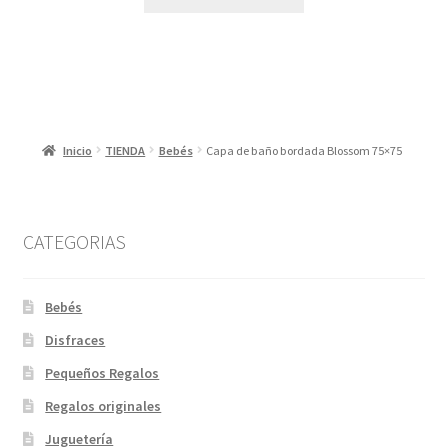
era:
es:
19,50 €.
10,00 €.
Inicio
TIENDA
Bebés
Capa de baño bordada Blossom 75×75
CATEGORIAS
Bebés
Disfraces
Pequeños Regalos
Regalos originales
Juguetería