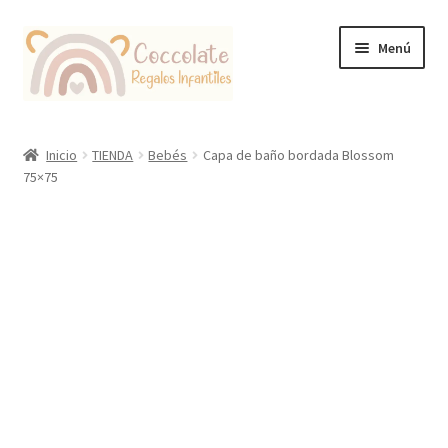
Ir
Ir
Menú
a
al
la
contenido
navegación
Tienda
Inicio
TIENDA
Bebés
Capa de baño bordada Blossom
75×75
Coccolate Puericultura y Juguetería Educativa