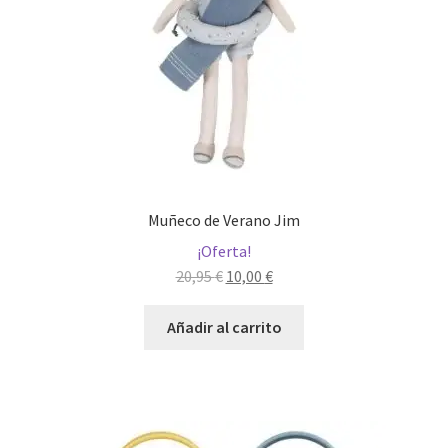
Muñeco de Verano Jim
¡Oferta!
El
El
20,95
€
10,00
€
precio
precio
original
actual
Añadir al carrito
era:
es:
20,95 €.
10,00 €.