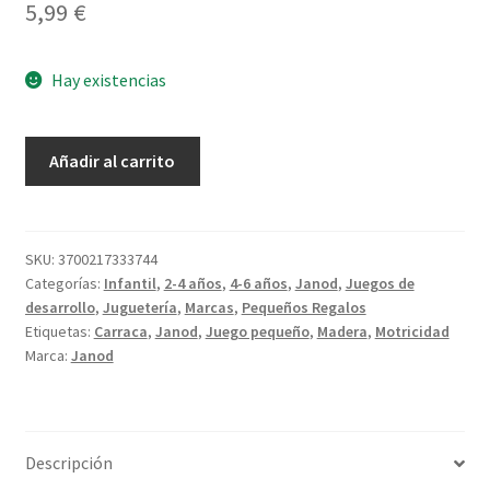
5,99
€
Hay existencias
Carraca
Añadir al carrito
Tucán
cantidad
SKU:
3700217333744
Categorías:
Infantil
,
2-4 años
,
4-6 años
,
Janod
,
Juegos de
desarrollo
,
Juguetería
,
Marcas
,
Pequeños Regalos
Etiquetas:
Carraca
,
Janod
,
Juego pequeño
,
Madera
,
Motricidad
Marca:
Janod
Descripción