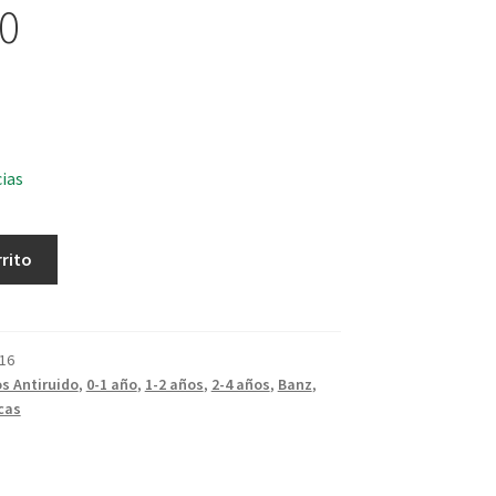
0
cias
rrito
16
s Antiruido
,
0-1 año
,
1-2 años
,
2-4 años
,
Banz
,
cas