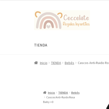
Ir
Ir
a
al
la
contenido
navegación
TIENDA
Inicio
TIENDA
Bebés
Cascos Anti-Ruido Ro
Inicio
TIENDA
Bebés
Cascos Anti-Ruido Rosa
Baby +0