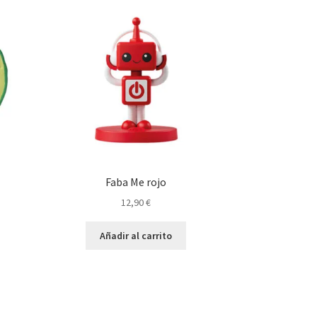
Faba Me rojo
12,90
€
Añadir al carrito
o
€.