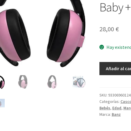
Baby +
28,00
€
Hay existen
Cascos
Añadir al ca
Anti-
Ruido
Rosa
Baby
SKU:
93306960124
Categorías:
Casco
+0
Bebés
,
Edad
,
Mar
cantidad
Marca:
Banz