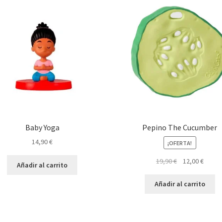
Baby Yoga
Pepino The Cucumber
14,90
€
¡OFERTA!
El
El
19,90
€
12,00
€
Añadir al carrito
precio
preci
original
actual
Añadir al carrito
era:
es:
19,90 €.
12,00 