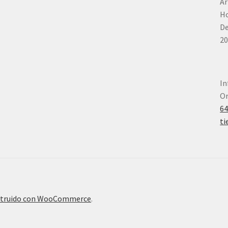
Ar
Ho
De
20
In
Or
6
ti
truido con WooCommerce
.