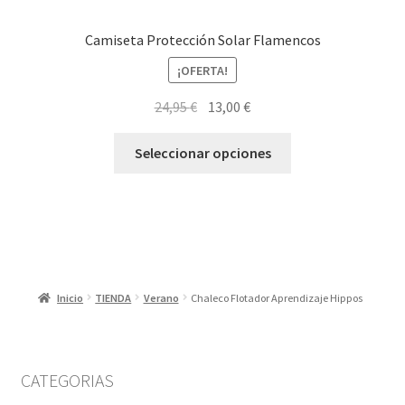
Camiseta Protección Solar Flamencos
¡OFERTA!
El
El
24,95
€
13,00
€
precio
precio
Este
original
actual
Seleccionar opciones
producto
era:
es:
tiene
24,95 €.
13,00 €.
múltiples
variantes.
Las
opciones
Inicio
TIENDA
Verano
Chaleco Flotador Aprendizaje Hippos
se
pueden
elegir
en
CATEGORIAS
la