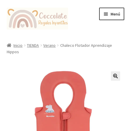
Ir
Ir
Menú
a
al
la
contenido
navegación
Tienda
Inicio
TIENDA
Verano
Chaleco Flotador Aprendizaje
Hippos
Coccolate Puericultura y Juguetería Educativa
🔍