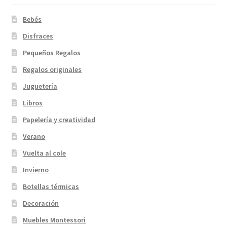
página
de
Bebés
producto
Disfraces
Pequeños Regalos
Regalos originales
Juguetería
Libros
Papelería y creatividad
Verano
Vuelta al cole
Invierno
Botellas térmicas
Decoración
Muebles Montessori