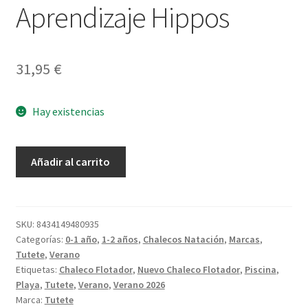
Aprendizaje Hippos
31,95
€
Hay existencias
Chaleco
Añadir al carrito
Flotador
Aprendizaje
Hippos
cantidad
SKU:
8434149480935
Categorías:
0-1 año
,
1-2 años
,
Chalecos Natación
,
Marcas
,
Tutete
,
Verano
Etiquetas:
Chaleco Flotador
,
Nuevo Chaleco Flotador
,
Piscina
,
Playa
,
Tutete
,
Verano
,
Verano 2026
Marca:
Tutete