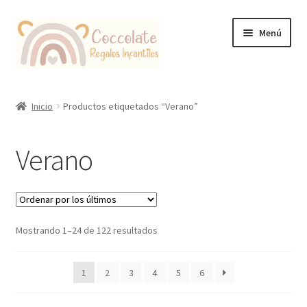
Ir
Ir
Menú
a
al
la
contenido
navegación
Tienda
Inicio
Productos etiquetados “Verano”
Coccolate Puericultura y Juguetería Educativa
Verano
Ordenado
Mostrando 1–24 de 122 resultados
por
los
1
2
3
4
5
6
últimos