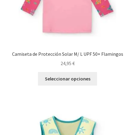
página
de
producto
Camiseta de Protección Solar M/ L UPF 50+ Flamingos
24,95
€
Este
Seleccionar opciones
producto
tiene
múltiples
variantes.
Las
opciones
se