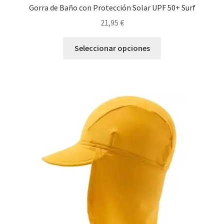
Gorra de Baño con Protección Solar UPF 50+ Surf
21,95
€
Este
Seleccionar opciones
producto
tiene
múltiples
variantes.
Las
opciones
se
pueden
elegir
en
la
página
de
producto