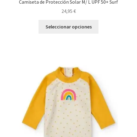
Camiseta de Protección Solar M/ L UPF 50+ Surf
24,95
€
Este
Seleccionar opciones
producto
tiene
múltiples
variantes.
Las
opciones
se
pueden
elegir
en
la
página
de
producto