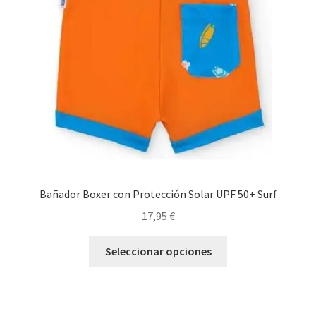
pueden
elegir
en
la
página
de
producto
Bañador Boxer con Protección Solar UPF 50+ Surf
17,95
€
Este
Seleccionar opciones
producto
tiene
múltiples
variantes.