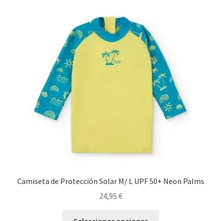
variantes.
Las
opciones
se
pueden
elegir
en
la
página
de
producto
Camiseta de Protección Solar M/ L UPF 50+ Neon Palms
24,95
€
Este