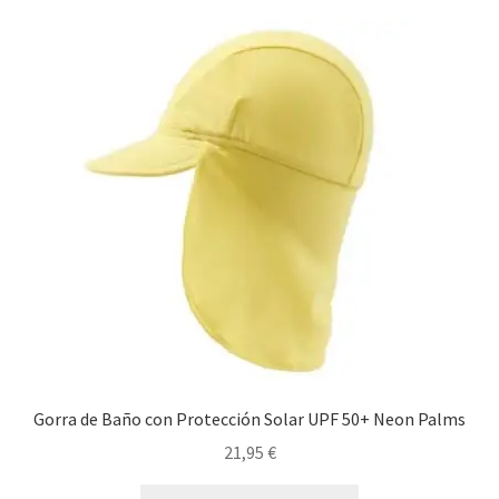
Gorra de Baño con Protección Solar UPF 50+ Neon Palms
21,95
€
Este