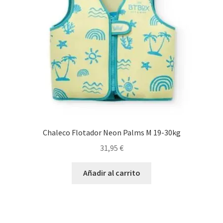
pueden
elegir
en
la
página
de
producto
Chaleco Flotador Neon Palms M 19-30kg
31,95
€
Añadir al carrito