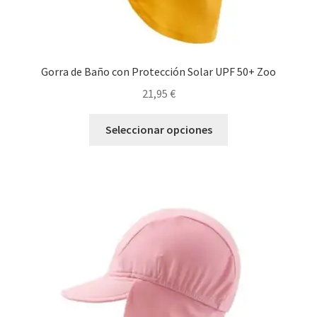
Gorra de Baño con Protección Solar UPF 50+ Zoo
21,95
€
Este
Seleccionar opciones
producto
tiene
múltiples
variantes.
Las
opciones
se
pueden
elegir
en
la