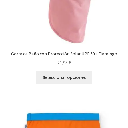
página
de
producto
Gorra de Baño con Protección Solar UPF 50+ Flamingo
21,95
€
Este
Seleccionar opciones
producto
tiene
múltiples
variantes.
Las
opciones
se