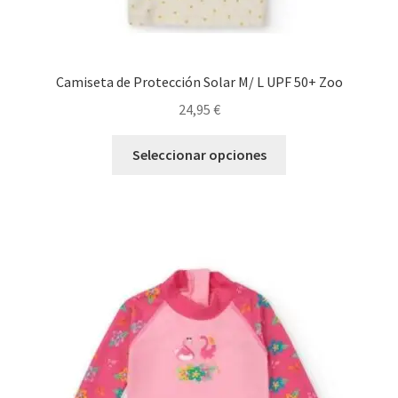
Camiseta de Protección Solar M/ L UPF 50+ Zoo
24,95
€
Este
Seleccionar opciones
producto
tiene
múltiples
variantes.
Las
opciones
se
pueden
elegir
en
la