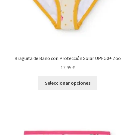
la
página
de
producto
Braguita de Baño con Protección Solar UPF 50+ Zoo
17,95
€
Este
Seleccionar opciones
producto
tiene
múltiples
variantes.
Las
opciones
se