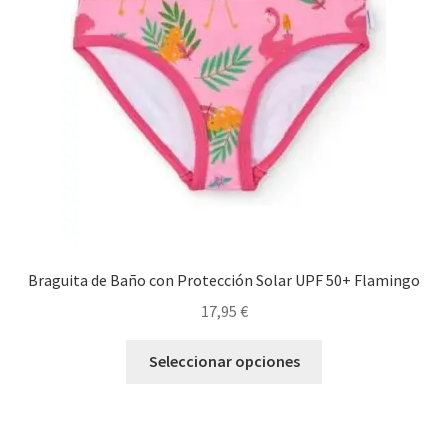
pueden
elegir
en
la
página
de
producto
Braguita de Baño con Protección Solar UPF 50+ Flamingo
17,95
€
Este
Seleccionar opciones
producto
tiene
múltiples