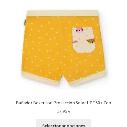
Las
opciones
se
pueden
elegir
en
la
página
de
producto
Bañador Boxer con Protección Solar UPF 50+ Zoo
17,95
€
Este
Seleccionar opciones