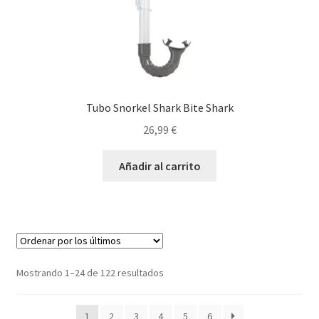
Tubo Snorkel Shark Bite Shark
26,99
€
Añadir al carrito
Ordenado
Mostrando 1–24 de 122 resultados
por
los
1
2
3
4
5
6
últimos