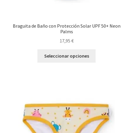
Braguita de Baño con Protección Solar UPF 50+ Neon
Palms
17,95
€
Este
Seleccionar opciones
producto
tiene
múltiples
variantes.
Las
opciones
se
pueden
elegir
en