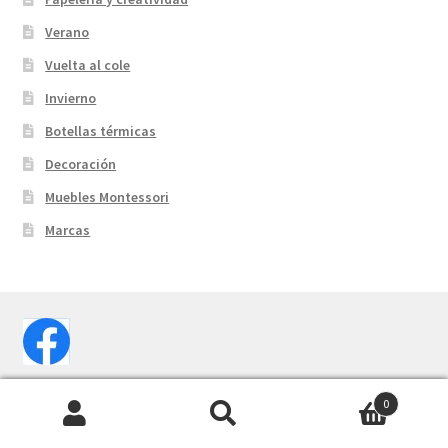
Verano
Vuelta al cole
Invierno
Botellas térmicas
Decoración
Muebles Montessori
Marcas
0
Buscar
Buscar