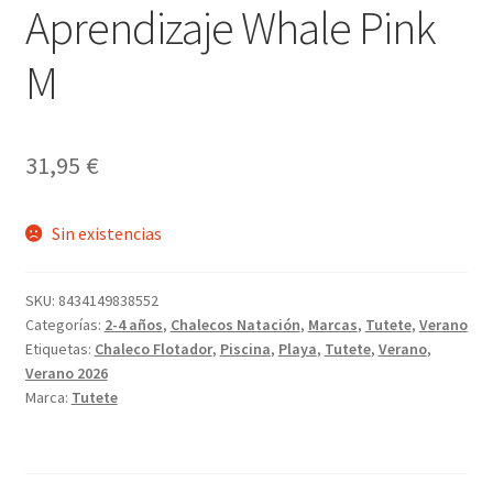
Aprendizaje Whale Pink
M
31,95
€
Sin existencias
SKU:
8434149838552
Categorías:
2-4 años
,
Chalecos Natación
,
Marcas
,
Tutete
,
Verano
Etiquetas:
Chaleco Flotador
,
Piscina
,
Playa
,
Tutete
,
Verano
,
Verano 2026
Marca:
Tutete