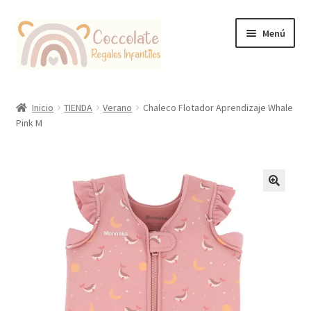
Ir
Ir
Menú
a
al
la
contenido
navegación
Tienda
Inicio
TIENDA
Verano
Chaleco Flotador Aprendizaje Whale
Pink M
Coccolate Puericultura y Juguetería Educativa
🔍