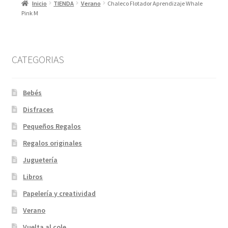
Inicio
TIENDA
Verano
Chaleco Flotador Aprendizaje Whale
se
Pink M
pueden
elegir
en
la
CATEGORIAS
página
de
Bebés
producto
Disfraces
Pequeños Regalos
Regalos originales
Juguetería
Libros
Papelería y creatividad
Verano
Vuelta al cole