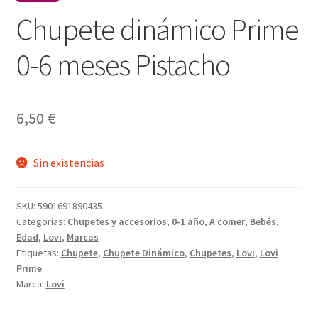
Chupete dinámico Prime
0-6 meses Pistacho
6,50
€
Sin existencias
SKU:
5901691890435
Categorías:
Chupetes y accesorios
,
0-1 año
,
A comer
,
Bebés
,
Edad
,
Lovi
,
Marcas
Etiquetas:
Chupete
,
Chupete Dinámico
,
Chupetes
,
Lovi
,
Lovi
Prime
Marca:
Lovi