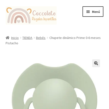
Ir
Ir
Menú
a
al
la
contenido
navegación
Tienda
Inicio
TIENDA
Bebés
Chupete dinámico Prime 0-6 meses
Pistacho
Coccolate Puericultura y Juguetería Educativa
🔍