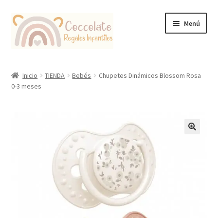
Ir
Ir
Menú
a
al
la
contenido
navegación
Tienda
Inicio
TIENDA
Bebés
Chupetes Dinámicos Blossom Rosa
0-3 meses
Coccolate Puericultura y Juguetería Educativa
🔍