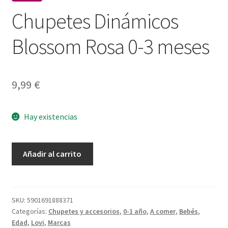
Chupetes Dinámicos
Blossom Rosa 0-3 meses
9,99
€
Hay existencias
Chupetes
Añadir al carrito
Dinámicos
Blossom
Rosa
0-
SKU:
5901691888371
Categorías:
Chupetes y accesorios
,
0-1 año
,
A comer
,
Bebés
,
3
Edad
,
Lovi
,
Marcas
meses