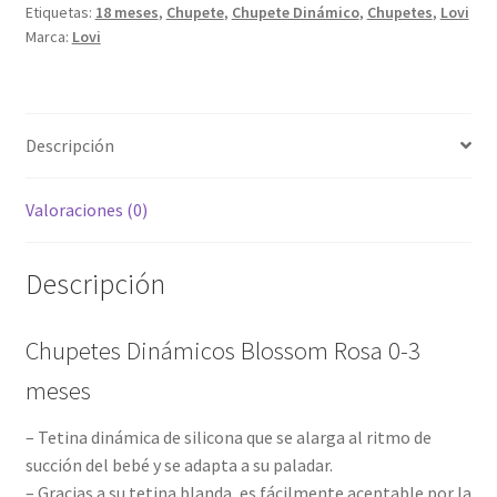
Etiquetas:
18 meses
,
Chupete
,
Chupete Dinámico
,
Chupetes
,
Lovi
cantidad
Marca:
Lovi
Descripción
Valoraciones (0)
Descripción
Chupetes Dinámicos Blossom Rosa 0-3
meses
– Tetina dinámica de silicona que se alarga al ritmo de
succión del bebé y se adapta a su paladar.
– Gracias a su tetina blanda, es fácilmente aceptable por la