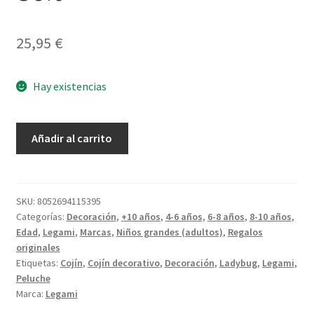
25,95
€
Hay existencias
Cojín
Añadir al carrito
Ladybug
Super
Soft
cantidad
SKU:
8052694115395
Categorías:
Decoración
,
+10 años
,
4-6 años
,
6-8 años
,
8-10 años
,
Edad
,
Legami
,
Marcas
,
Niños grandes (adultos)
,
Regalos
originales
Etiquetas:
Cojín
,
Cojín decorativo
,
Decoración
,
Ladybug
,
Legami
,
Peluche
Marca:
Legami