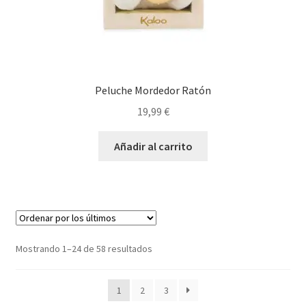
Peluche Mordedor Ratón
19,99
€
Añadir al carrito
Ordenado
Mostrando 1–24 de 58 resultados
por
los
1
2
3
últimos