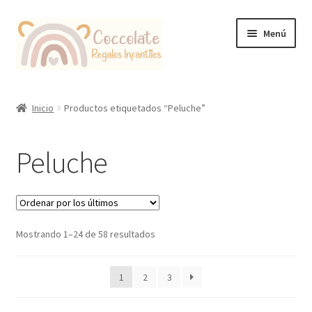
Ir
Ir
Menú
a
al
la
contenido
navegación
Tienda
Inicio
Productos etiquetados “Peluche”
Coccolate Puericultura y Juguetería Educativa
Peluche
Ordenado
Mostrando 1–24 de 58 resultados
por
los
1
2
3
últimos