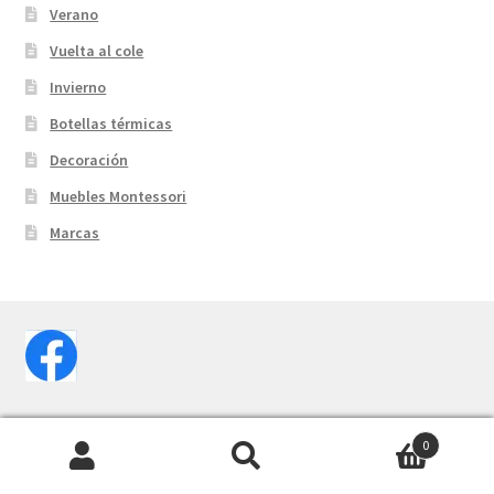
Verano
Vuelta al cole
Invierno
Botellas térmicas
Decoración
Muebles Montessori
Marcas
0
Buscar
Buscar