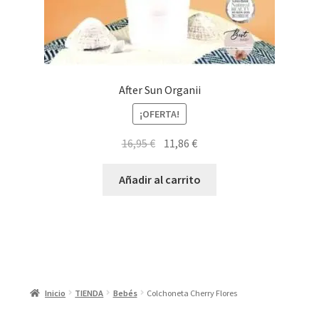
After Sun Organii
¡OFERTA!
El
El
16,95
€
11,86
€
precio
precio
original
actual
Añadir al carrito
era:
es:
16,95 €.
11,86 €.
Inicio
TIENDA
Bebés
Colchoneta Cherry Flores