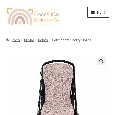
Ir
Ir
Menú
a
al
la
contenido
navegación
Tienda
Inicio
TIENDA
Bebés
Colchoneta Cherry Flores
Coccolate Puericultura y Juguetería Educativa
🔍