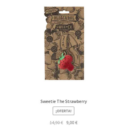
Sweetie The Strawberry
¡OFERTA!
El
El
14,90
€
9,00
€