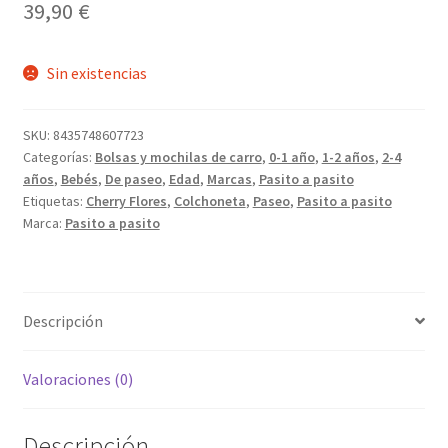
39,90
€
Sin existencias
SKU:
8435748607723
Categorías:
Bolsas y mochilas de carro
,
0-1 año
,
1-2 años
,
2-4
años
,
Bebés
,
De paseo
,
Edad
,
Marcas
,
Pasito a pasito
Etiquetas:
Cherry Flores
,
Colchoneta
,
Paseo
,
Pasito a pasito
Marca:
Pasito a pasito
Descripción
Valoraciones (0)
Descripción