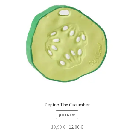
Pepino The Cucumber
¡OFERTA!
El
El
19,90
€
12,00
€