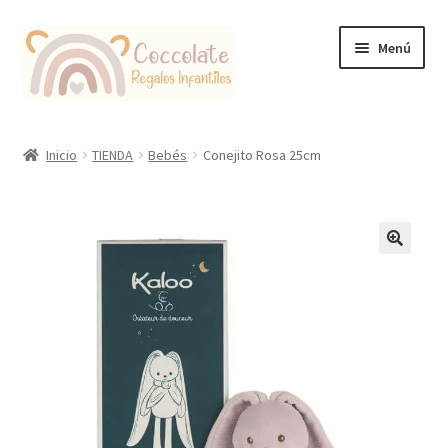
Ir
Ir
Menú
a
al
la
contenido
navegación
Tienda
Inicio
TIENDA
Bebés
Conejito Rosa 25cm
Coccolate Puericultura y Juguetería Educativa
🔍