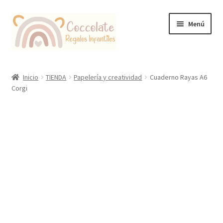
Ir
Ir
Menú
a
al
la
contenido
navegación
Tienda
Inicio
TIENDA
Papelería y creatividad
Cuaderno Rayas A6
Corgi
Coccolate Puericultura y Juguetería Educativa