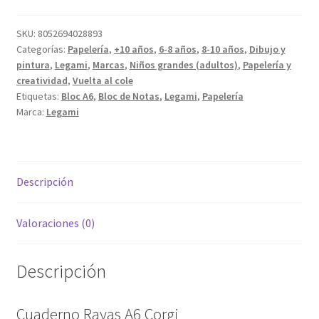
SKU:
8052694028893
Categorías:
Papelería
,
+10 años
,
6-8 años
,
8-10 años
,
Dibujo y
pintura
,
Legami
,
Marcas
,
Niños grandes (adultos)
,
Papelería y
creatividad
,
Vuelta al cole
Etiquetas:
Bloc A6
,
Bloc de Notas
,
Legami
,
Papelería
Marca:
Legami
Descripción
Valoraciones (0)
Descripción
Cuaderno Rayas A6 Corgi