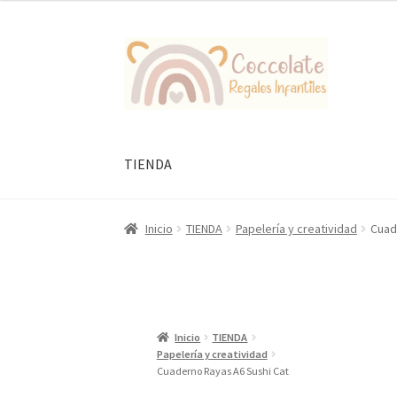
Ir
Ir
a
al
la
contenido
navegación
TIENDA
Inicio
TIENDA
Papelería y creatividad
Cuad
Inicio
TIENDA
Papelería y creatividad
Cuaderno Rayas A6 Sushi Cat