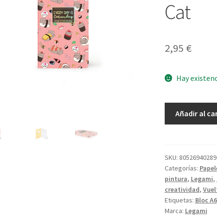
Cat
2,95
€
Hay existen
Cuaderno
Añadir al ca
Rayas
A6
Sushi
Cat
SKU:
80526940289
Categorías:
Papel
cantidad
pintura
,
Legami
,
creatividad
,
Vuel
Etiquetas:
Bloc A6
Marca:
Legami