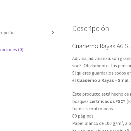
Descripción
ripción
Cuaderno Rayas A6 Su
raciones (0)
Adivina, adivinanza: son gran
son? ¡Obviamente, tus pensa
Si quieres guardarlos todos e
el
Cuaderno a Rayas – Small 
Este producto está hecho de 
bosques
certificados FSC®
(F
fuentes controladas.
80 páginas
Papel blanco de 100 g/m², a 
Encuadernación con cosido S