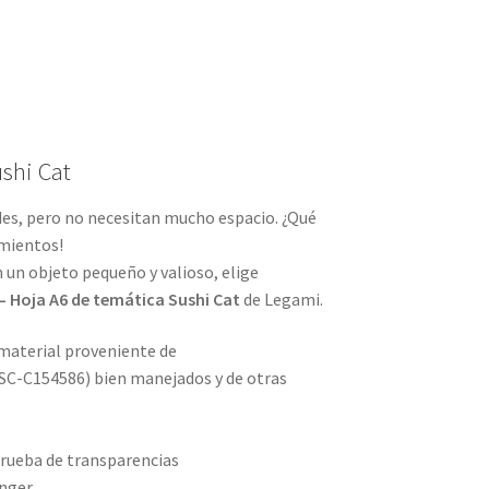
shi Cat
des, pero no necesitan mucho espacio. ¿Qué
mientos!
n un objeto pequeño y valioso, elige
– Hoja A6 de temática Sushi Cat
de Legami.
material proveniente de
SC-C154586) bien manejados y de otras
prueba de transparencias
inger