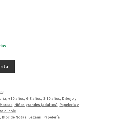
cias
rrito
23
ería
,
+10 años
,
6-8 años
,
8-10 años
,
Dibujo y
Marcas
,
Niños grandes (adultos)
,
Papelería y
ta al cole
,
Bloc de Notas
,
Legami
,
Papelería