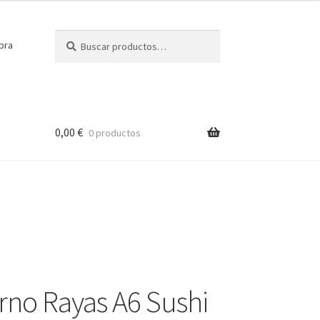
Buscar
Buscar
pra
por:
0,00
€
0 productos
no Rayas A6 Sushi