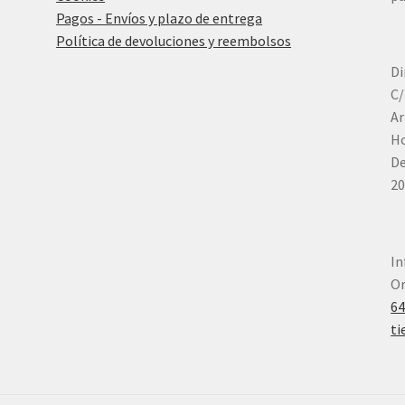
Pagos - Envíos y plazo de entrega
Política de devoluciones y reembolsos
Di
C/
Ar
Ho
De
20
In
Or
6
ti