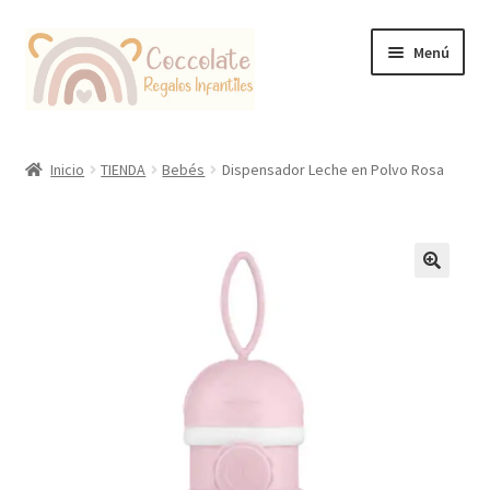
Ir
Ir
Menú
a
al
la
contenido
navegación
Tienda
Inicio
TIENDA
Bebés
Dispensador Leche en Polvo Rosa
Coccolate Puericultura y Juguetería Educativa
🔍