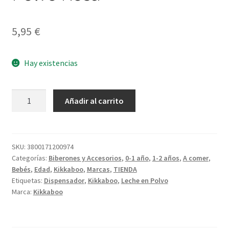
5,95
€
Hay existencias
Dispensador
Añadir al carrito
Leche
en
Polvo
Rosa
SKU:
3800171200974
Categorías:
Biberones y Accesorios
,
0-1 año
,
1-2 años
,
A comer
,
cantidad
Bebés
,
Edad
,
Kikkaboo
,
Marcas
,
TIENDA
Etiquetas:
Dispensador
,
Kikkaboo
,
Leche en Polvo
Marca:
Kikkaboo