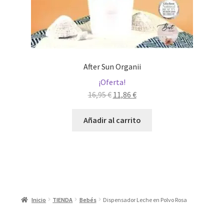
After Sun Organii
¡Oferta!
El
El
16,95
€
11,86
€
precio
precio
original
actual
Añadir al carrito
era:
es:
16,95 €.
11,86 €.
Inicio
TIENDA
Bebés
Dispensador Leche en Polvo Rosa