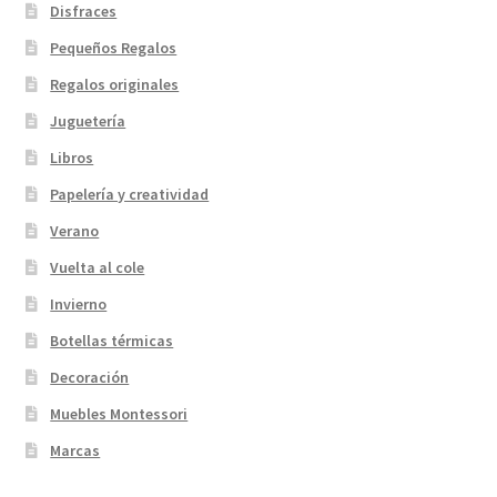
Disfraces
Pequeños Regalos
Regalos originales
Juguetería
Libros
Papelería y creatividad
Verano
Vuelta al cole
Invierno
Botellas térmicas
Decoración
Muebles Montessori
Marcas