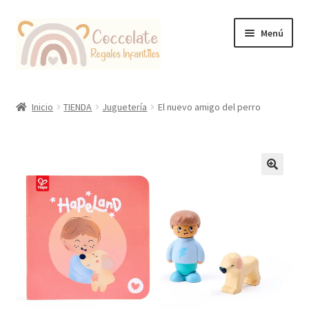
Ir
Ir
Menú
a
al
la
contenido
navegación
Tienda
Inicio
TIENDA
Juguetería
El nuevo amigo del perro
Coccolate Puericultura y Juguetería Educativa
🔍