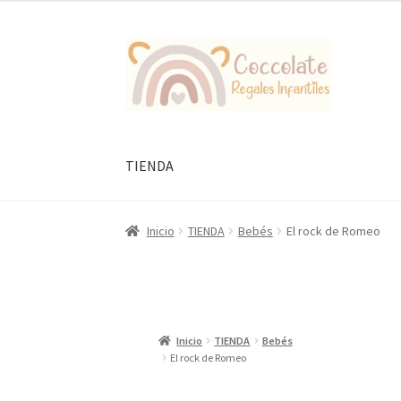
Ir
Ir
a
al
la
contenido
navegación
TIENDA
Inicio
TIENDA
Bebés
El rock de Romeo
Inicio
TIENDA
Bebés
El rock de Romeo