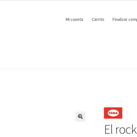
Mi cuenta
Carrito
Finalizar com
El roc
🔍