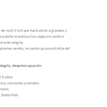
de rock’n’roll que hará vibrar a grandes y
ra darle la vuelta a los viajes en coche o
tra de alegría.
lumas verdes, se siente ya una estrella del
 alegría, despreocupación
3-5 años
ica, canciones y sonidos
inutos
: Dubbi Kids