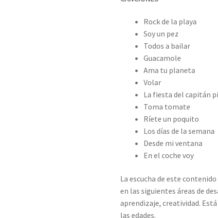
Rock de la playa
Soy un pez
Todos a bailar
Guacamole
Ama tu planeta
Volar
La fiesta del capitán p
Toma tomate
Ríete un poquito
Los días de la semana
Desde mi ventana
En el coche voy
La escucha de este contenido 
en las siguientes áreas de des
aprendizaje, creatividad. Es
las edades.