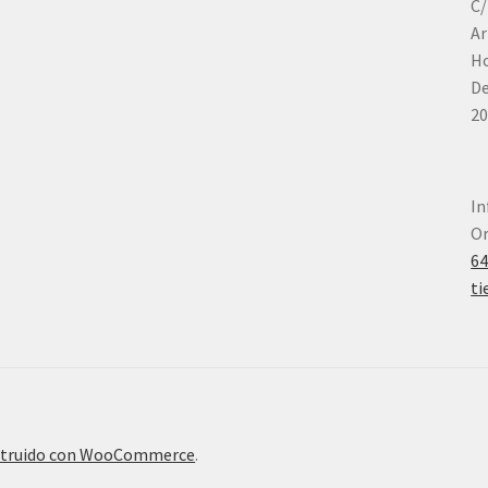
C/
Ar
Ho
De
20
In
Or
6
ti
truido con WooCommerce
.