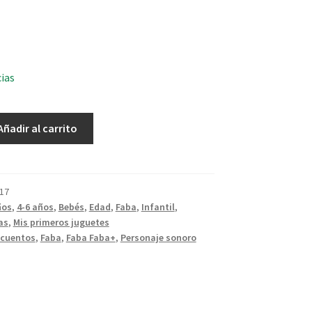
cias
Añadir al carrito
17
ños
,
4-6 años
,
Bebés
,
Edad
,
Faba
,
Infantil
,
as
,
Mis primeros juguetes
cuentos
,
Faba
,
Faba Faba+
,
Personaje sonoro