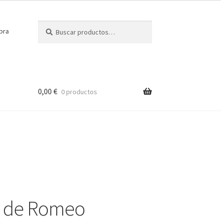
Buscar
Buscar
pra
por:
0,00
€
0 productos
k de Romeo