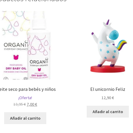
eite seco para bebés y niños
El unicornio Feliz
¡Oferta!
12,90
€
El
El
13,95
€
7,00
€
precio
precio
Añadir al carrito
original
actual
Añadir al carrito
era:
es:
13,95 €.
7,00 €.