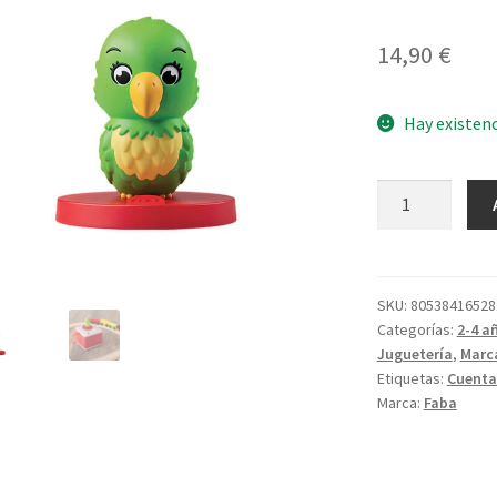
14,90
€
Hay existen
El
rock
de
Romeo
cantidad
SKU:
80538416528
Categorías:
2-4 a
Juguetería
,
Marc
Etiquetas:
Cuenta
Marca:
Faba