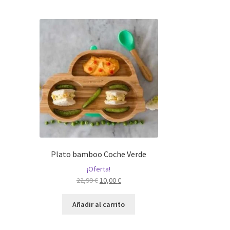
Plato bamboo Coche Verde
¡Oferta!
El
El
22,99
€
10,00
€
precio
precio
original
actual
Añadir al carrito
era:
es:
22,99 €.
10,00 €.