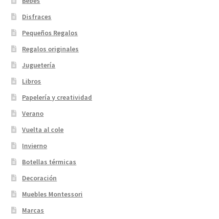
Bebés
Disfraces
Pequeños Regalos
Regalos originales
Juguetería
Libros
Papelería y creatividad
Verano
Vuelta al cole
Invierno
Botellas térmicas
Decoración
Muebles Montessori
Marcas