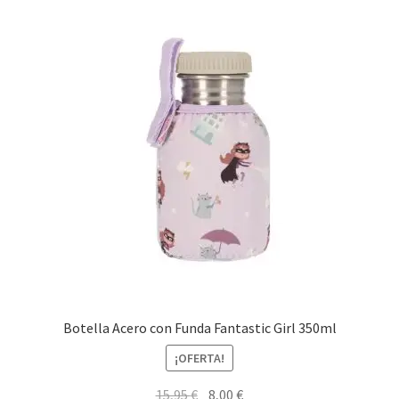
Botella Acero con Funda Fantastic Girl 350ml
¡OFERTA!
El
El
15,95
€
8,00
€