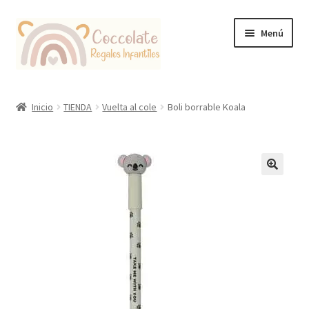
Ir
Ir
Menú
a
al
la
contenido
navegación
Tienda
Inicio
TIENDA
Vuelta al cole
Boli borrable Koala
Coccolate Puericultura y Juguetería Educativa
🔍