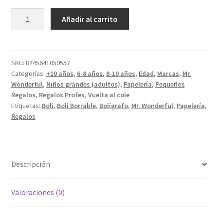
Boli
Añadir al carrito
borrable
Koala
cantidad
SKU:
8445641050557
Categorías:
+10 años
,
6-8 años
,
8-10 años
,
Edad
,
Marcas
,
Mr.
Wonderful
,
Niños grandes (adultos)
,
Papelería
,
Pequeños
Regalos
,
Regalos Profes
,
Vuelta al cole
Etiquetas:
Boli
,
Boli Borrable
,
Bolígrafo
,
Mr. Wonderful
,
Papelería
,
Regalos
Descripción
Valoraciones (0)