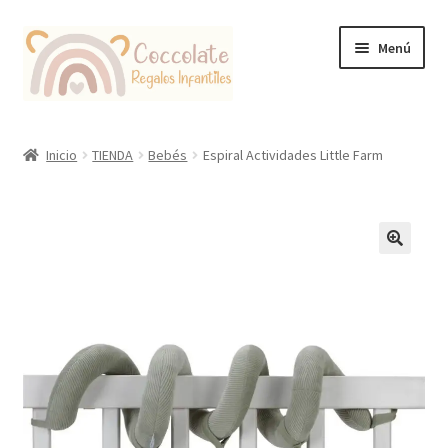
Ir
Ir
Menú
a
al
la
contenido
navegación
Tienda
Inicio
TIENDA
Bebés
Espiral Actividades Little Farm
Coccolate Puericultura y Juguetería Educativa
🔍