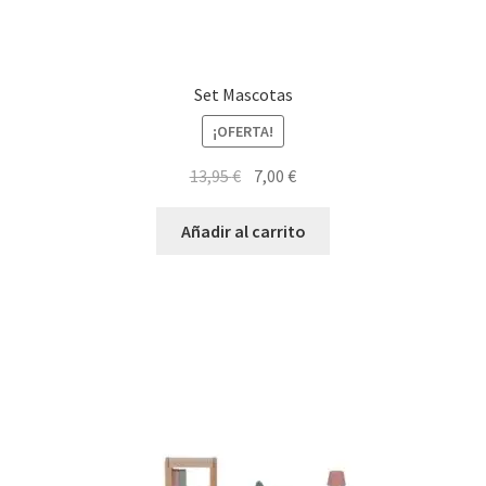
Set Mascotas
¡OFERTA!
El
El
13,95
€
7,00
€
precio
precio
original
actual
Añadir al carrito
era:
es:
13,95 €.
7,00 €.