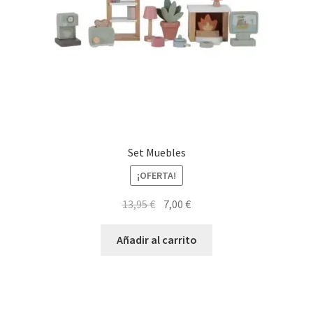
Set Muebles
¡OFERTA!
El
El
13,95
€
7,00
€
precio
precio
original
actual
Añadir al carrito
era:
es:
13,95 €.
7,00 €.