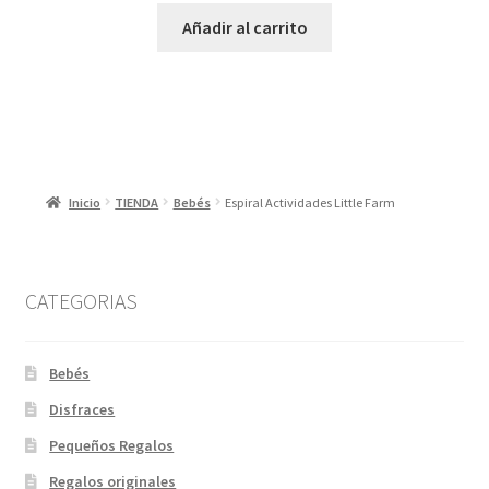
original
actual
Añadir al carrito
era:
es:
7,50 €.
3,50 €.
Inicio
TIENDA
Bebés
Espiral Actividades Little Farm
CATEGORIAS
Bebés
Disfraces
Pequeños Regalos
Regalos originales