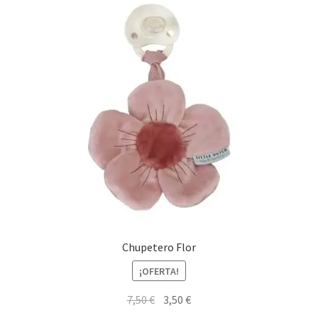
Chupetero Flor
¡OFERTA!
El
El
7,50
€
3,50
€
precio
precio