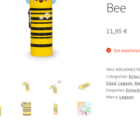
Bee
11,95
€
Sin existenc
SKU:
80526940274
Categorías:
Estuc
Edad
,
Legami
,
Ma
Etiquetas:
Estuch
Marca:
Legami