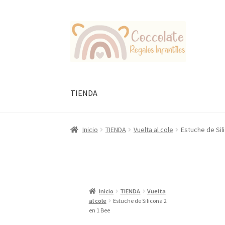
Ir
Ir
a
al
la
contenido
navegación
TIENDA
Inicio
TIENDA
Vuelta al cole
Estuche de Sil
Inicio
TIENDA
Vuelta
al cole
Estuche de Silicona 2
en 1 Bee