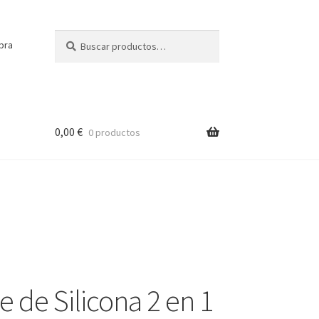
Buscar
Buscar
pra
por:
0,00
€
0 productos
e de Silicona 2 en 1