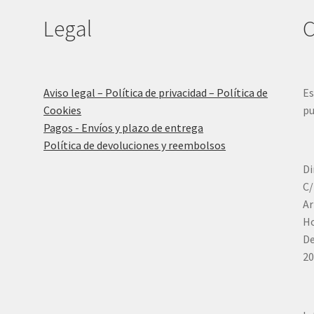
Legal
C
Aviso legal – Política de privacidad – Política de
Es
Cookies
pu
Pagos - Envíos y plazo de entrega
Política de devoluciones y reembolsos
Di
C/
Ar
Ho
De
20