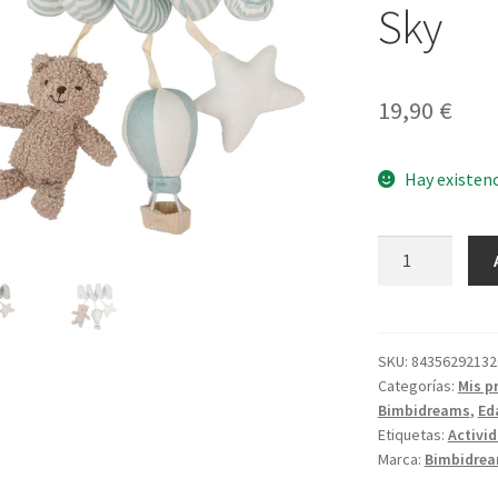
Sky
19,90
€
Hay existen
Espiral
Actividades
Blue
Sky
cantidad
SKU:
84356292132
Categorías:
Mis p
Bimbidreams
,
Ed
Etiquetas:
Activi
Marca:
Bimbidre