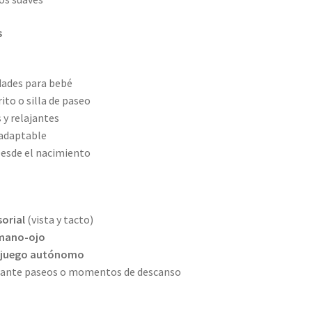
s
idades para bebé
ito o silla de paseo
y relajantes
 adaptable
esde el nacimiento
sorial
(vista y tacto)
mano-ojo
el juego autónomo
rante paseos o momentos de descanso