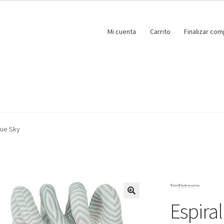
Mi cuenta
Carrito
Finalizar com
lue Sky
Espira
🔍