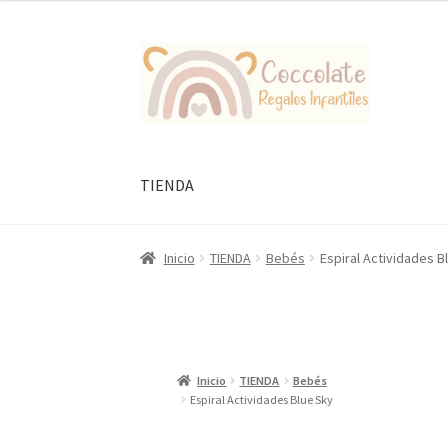
Ir
Ir
a
al
la
contenido
navegación
TIENDA
Inicio
TIENDA
Bebés
Espiral Actividades B
Inicio
TIENDA
Bebés
Espiral Actividades Blue Sky