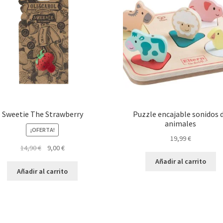
Sweetie The Strawberry
Puzzle encajable sonidos 
animales
¡OFERTA!
19,99
€
El
El
14,90
€
9,00
€
precio
precio
Añadir al carrito
original
actual
Añadir al carrito
era:
es:
14,90 €.
9,00 €.