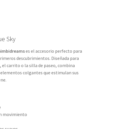
ue Sky
 Bimbidreams
es el accesorio perfecto para
primeros descubrimientos. Diseñada para
 el carrito o la silla de paseo, combina
y elementos colgantes que estimulan sus
ene.
e
n movimiento
nos suaves