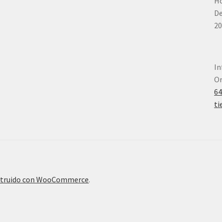
Ho
De
20
In
Or
6
ti
truido con WooCommerce
.