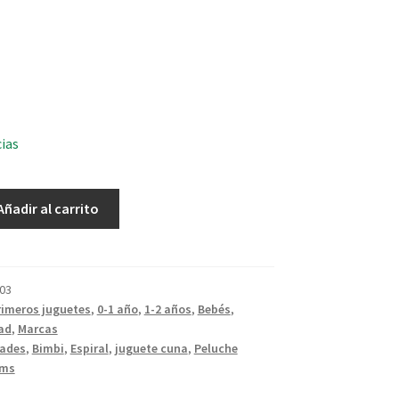
cias
Añadir al carrito
03
rimeros juguetes
,
0-1 año
,
1-2 años
,
Bebés
,
ad
,
Marcas
dades
,
Bimbi
,
Espiral
,
juguete cuna
,
Peluche
ams