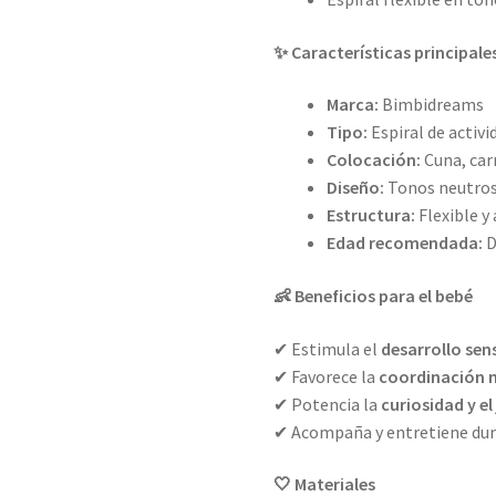
✨ Características principale
Marca:
Bimbidreams
Tipo:
Espiral de activ
Colocación:
Cuna, carr
Diseño:
Tonos neutros 
Estructura:
Flexible y
Edad recomendada:
D
👶 Beneficios para el bebé
✔ Estimula el
desarrollo sen
✔ Favorece la
coordinación 
✔ Potencia la
curiosidad y 
✔ Acompaña y entretiene du
🤍 Materiales