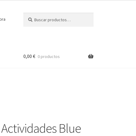
Buscar
Buscar
pra
por:
0,00
€
0 productos
l Actividades Blue