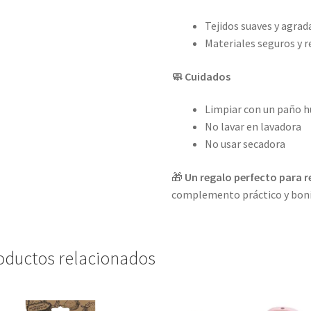
Tejidos suaves y agrad
Materiales seguros y r
🧼 Cuidados
Limpiar con un paño 
No lavar en lavadora
No usar secadora
🎁
Un regalo perfecto para r
complemento práctico y bonito
oductos relacionados