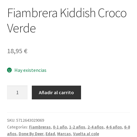
Fiambrera Kiddish Croco
Verde
18,95
€
Hay existencias
Fiambrera
Añadir al carrito
Kiddish
Croco
Verde
cantidad
SKU:
5712643029069
Categorías:
Fiambreras
,
0-1 año
,
1-2 años
,
2-4 años
,
4-6 años
,
6-8
años
,
Done By Deer
,
Edad
,
Marcas
,
Vuelta al cole