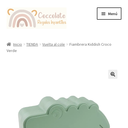
Ir
Ir
Menú
a
al
la
contenido
navegación
Tienda
Inicio
TIENDA
Vuelta al cole
Fiambrera Kiddish Croco
Verde
Coccolate Puericultura y Juguetería Educativa
🔍