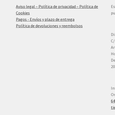
Aviso legal – Política de privacidad – Política de
Es
Cookies
pu
Pagos - Envíos y plazo de entrega
Política de devoluciones y reembolsos
Di
C/
Ar
Ho
De
20
In
Or
6
ti