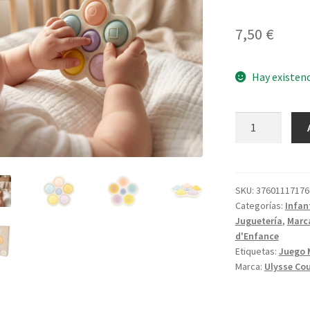
7,50
€
Hay existen
Florecer
y
Popear
cantidad
SKU:
37601117176
Categorías:
Infant
Juguetería
,
Marc
d'Enfance
Etiquetas:
Juego 
Marca:
Ulysse Cou