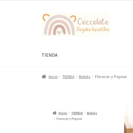
Ir
Ir
a
al
la
contenido
navegación
TIENDA
Inicio
TIENDA
Bebés
Florecer y Popear
Inicio
TIENDA
Bebés
Florecer y Popear