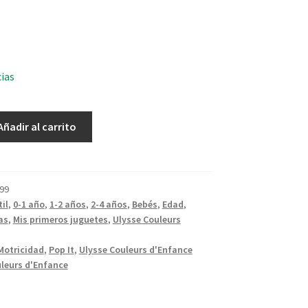
cias
Añadir al carrito
99
il
,
0-1 año
,
1-2 años
,
2-4 años
,
Bebés
,
Edad
,
as
,
Mis primeros juguetes
,
Ulysse Couleurs
Motricidad
,
Pop It
,
Ulysse Couleurs d'Enfance
leurs d'Enfance