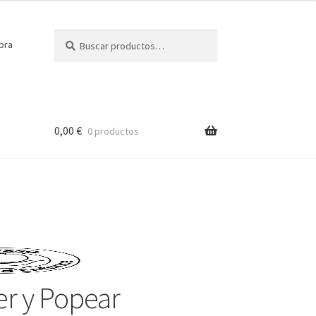
Buscar
Buscar
pra
por:
0,00
€
0 productos
er y Popear