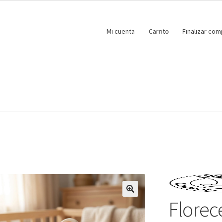
Mi cuenta
Carrito
Finalizar com
Florec
🔍