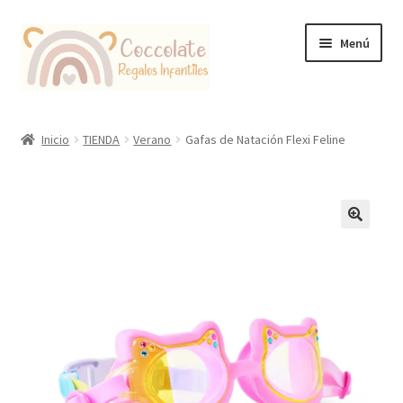
Ir
Ir
Menú
a
al
la
contenido
navegación
Tienda
Inicio
TIENDA
Verano
Gafas de Natación Flexi Feline
Coccolate Puericultura y Juguetería Educativa
🔍