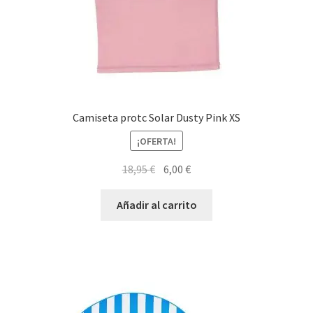
Camiseta protc Solar Dusty Pink XS
¡OFERTA!
El
El
18,95
€
6,00
€
precio
precio
original
actual
Añadir al carrito
era:
es:
18,95 €.
6,00 €.