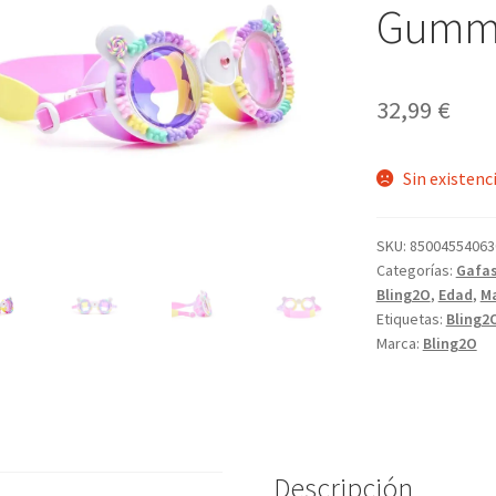
Gummy
32,99
€
Sin existenc
SKU:
85004554063
Categorías:
Gafas
Bling2O
,
Edad
,
M
Etiquetas:
Bling2
Marca:
Bling2O
Descripción