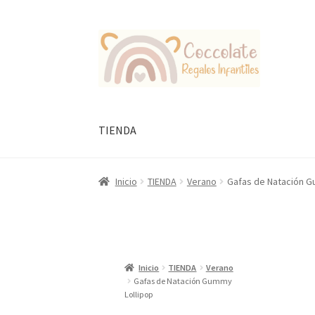
Ir
Ir
a
al
la
contenido
navegación
TIENDA
Inicio
TIENDA
Verano
Gafas de Natación G
Inicio
TIENDA
Verano
Gafas de Natación Gummy
Lollipop