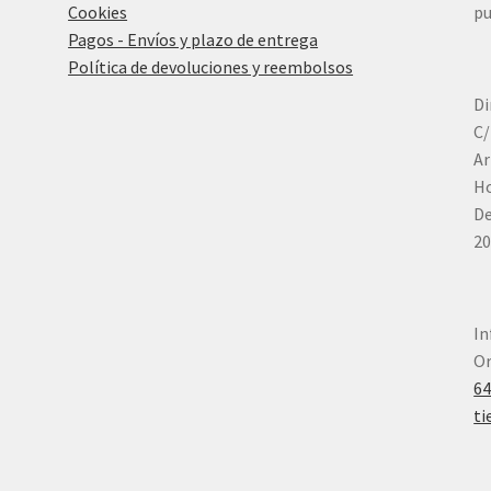
Cookies
pu
Pagos - Envíos y plazo de entrega
Política de devoluciones y reembolsos
Di
C/
Ar
Ho
De
20
In
Or
6
ti