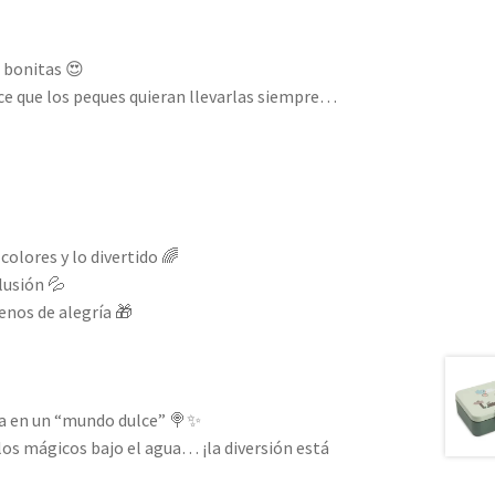
 bonitas 😍
ace que los peques quieran llevarlas siempre…
colores y lo divertido 🌈
lusión 💦
lenos de alegría 🎁
a en un “mundo dulce” 🍭✨
los mágicos bajo el agua… ¡la diversión está