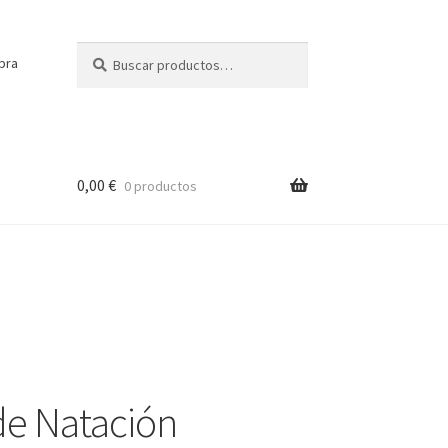
Buscar
Buscar
pra
por:
0,00
€
0 productos
de Natación