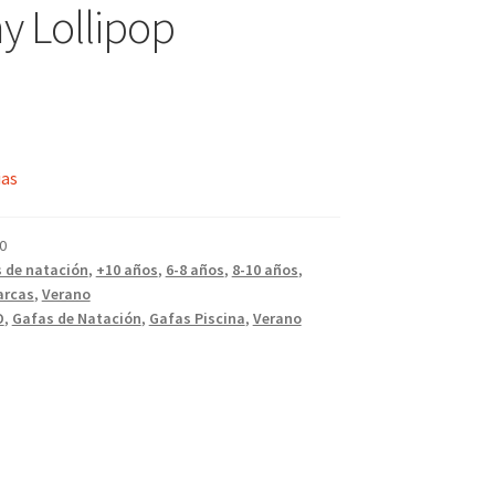
 Lollipop
ias
0
 de natación
,
+10 años
,
6-8 años
,
8-10 años
,
arcas
,
Verano
O
,
Gafas de Natación
,
Gafas Piscina
,
Verano