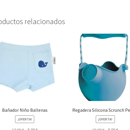
oductos relacionados
Bañador Niño Ballenas
Regadera Silicona Scrunch Pe
¡OFERTA!
¡OFERTA!
El
El
El
El
17,95
€
8,00
€
15,90
€
8,00
€