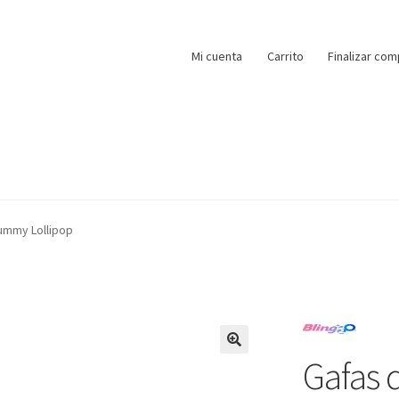
Mi cuenta
Carrito
Finalizar com
ummy Lollipop
Gafas 
🔍