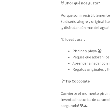
💛
¿Por qué nos gusta?
Porque son irresistiblemente
Su diseño alegre y original h
¡y disfrutar aún más del agua!
🎯
Ideal para…
Piscina y playa 🏖️
Peques que adoran los 
Aprender a nadar con i
Regalos originales y l
💡
Tip Coccolate
Convierte el momento piscin
Inventad historias de carame
asegurada! 💖🌊