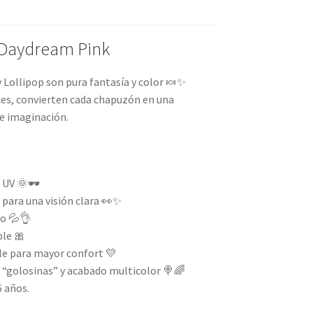
 Daydream Pink
Lollipop son pura fantasía y color 🍬✨
ces, convierten cada chapuzón en una
de imaginación.
 UV 🌞🕶️
para una visión clara 👀✨
ro 💦👌
ble 🎀
ble para mayor confort 💛
e “golosinas” y acabado multicolor 🍭🌈
6 años.