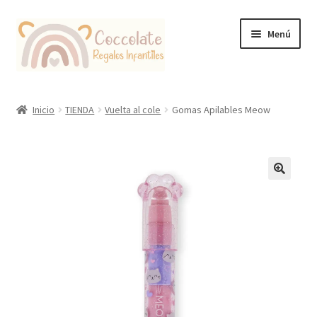
Ir
Ir
Menú
a
al
la
contenido
navegación
Tienda
Inicio
TIENDA
Vuelta al cole
Gomas Apilables Meow
Coccolate Puericultura y Juguetería Educativa
🔍