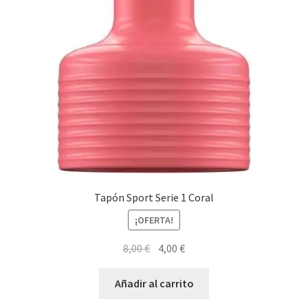
Tapón Sport Serie 1 Coral
¡OFERTA!
El
El
8,00
€
4,00
€
precio
precio
original
actual
Añadir al carrito
era:
es: