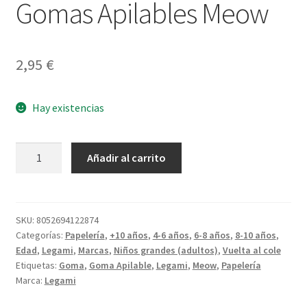
Gomas Apilables Meow
2,95
€
Hay existencias
Gomas
Añadir al carrito
Apilables
Meow
cantidad
SKU:
8052694122874
Categorías:
Papelería
,
+10 años
,
4-6 años
,
6-8 años
,
8-10 años
,
Edad
,
Legami
,
Marcas
,
Niños grandes (adultos)
,
Vuelta al cole
Etiquetas:
Goma
,
Goma Apilable
,
Legami
,
Meow
,
Papelería
Marca:
Legami