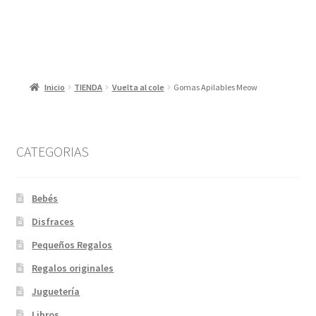
8,00 €.
4,00 €.
Inicio
TIENDA
Vuelta al cole
Gomas Apilables Meow
CATEGORIAS
Bebés
Disfraces
Pequeños Regalos
Regalos originales
Juguetería
Libros