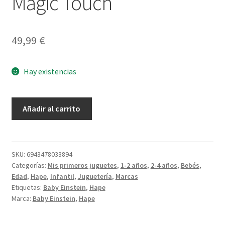
Magic Touch
49,99
€
Hay existencias
Guitarra
Añadir al carrito
Connectable
Magic
Touch
cantidad
SKU:
6943478033894
Categorías:
Mis primeros juguetes
,
1-2 años
,
2-4 años
,
Bebés
,
Edad
,
Hape
,
Infantil
,
Juguetería
,
Marcas
Etiquetas:
Baby Einstein
,
Hape
Marca:
Baby Einstein
,
Hape