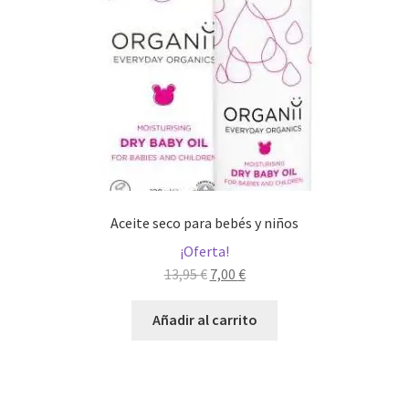
Aceite seco para bebés y niños
¡Oferta!
El
El
13,95
€
7,00
€
precio
precio
original
actual
Añadir al carrito
era:
es:
13,95 €.
7,00 €.