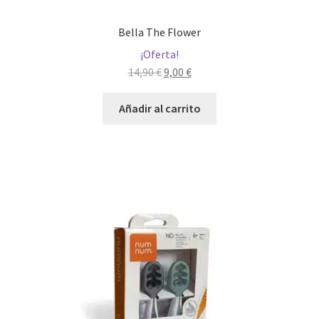
Bella The Flower
¡Oferta!
El
El
14,90
€
9,00
€
precio
precio
original
actual
Añadir al carrito
era:
es:
14,90 €.
9,00 €.