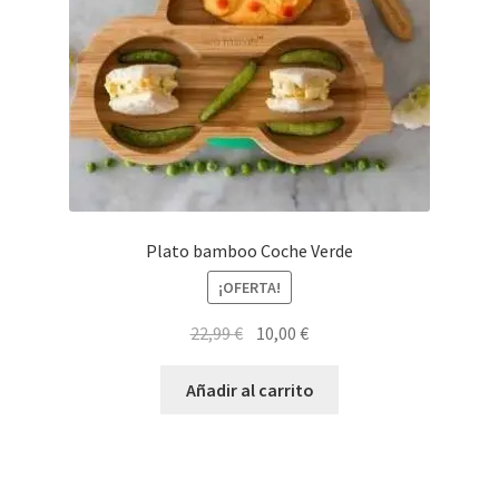
Plato bamboo Coche Verde
¡OFERTA!
El
El
22,99
€
10,00
€
precio
precio
original
actual
Añadir al carrito
era:
es:
22,99 €.
10,00 €.