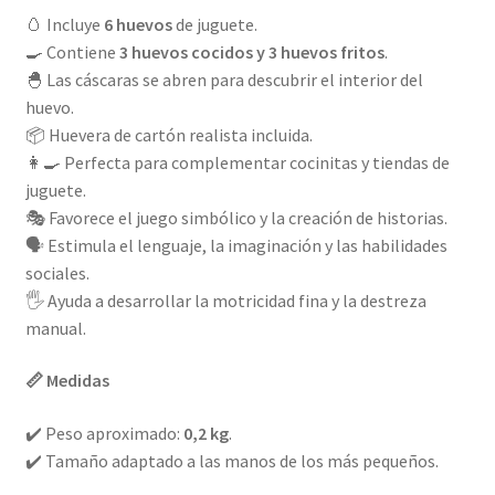
🥚 Incluye
6 huevos
de juguete.
🍳 Contiene
3 huevos cocidos y 3 huevos fritos
.
🐣 Las cáscaras se abren para descubrir el interior del
huevo.
📦 Huevera de cartón realista incluida.
👩‍🍳 Perfecta para complementar cocinitas y tiendas de
juguete.
🎭 Favorece el juego simbólico y la creación de historias.
🗣️ Estimula el lenguaje, la imaginación y las habilidades
sociales.
🖐️ Ayuda a desarrollar la motricidad fina y la destreza
manual.
📏 Medidas
✔️ Peso aproximado:
0,2 kg
.
✔️ Tamaño adaptado a las manos de los más pequeños.