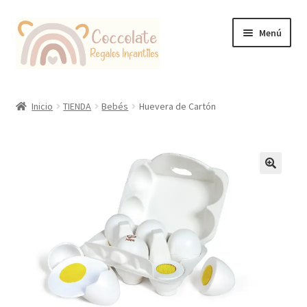
Ir
Ir
Menú
a
al
la
contenido
navegación
Tienda
Inicio
TIENDA
Bebés
Huevera de Cartón
Coccolate Puericultura y Juguetería Educativa
🔍