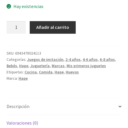
Hay existencias
Huevera
Añadir al carrito
de
Cartón
cantidad
SKU:
6943478024113
Categorías:
Juegos de imitación
,
2-4 años
,
4-6 años
,
6-8 años
,
Bebés
,
Hape
,
Juguetería
,
Marcas
,
Mis primeros juguetes
Etiquetas:
Cocina
,
Comida
,
Hape
,
Huevos
Marca:
Hape
Descripción
Valoraciones (0)