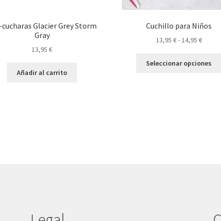
-cucharas Glacier Grey Storm
Cuchillo para Niños
Gray
Rango
13,95
€
-
14,95
€
13,95
€
de
precio
Seleccionar opciones
desde
Añadir al carrito
13,95 
hasta
14,95 
Legal
C