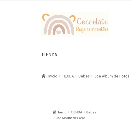
Ir
Ir
a
al
la
contenido
navegación
TIENDA
Inicio
TIENDA
Bebés
Joe Album de Fotos
Inicio
TIENDA
Bebés
Joe Album de Fotos