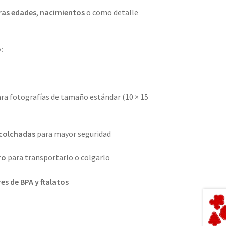
ras edades
,
nacimientos
o como detalle
:
ra fotografías de tamaño estándar (10 × 15
acolchadas
para mayor seguridad
ro
para transportarlo o colgarlo
res de BPA y ftalatos