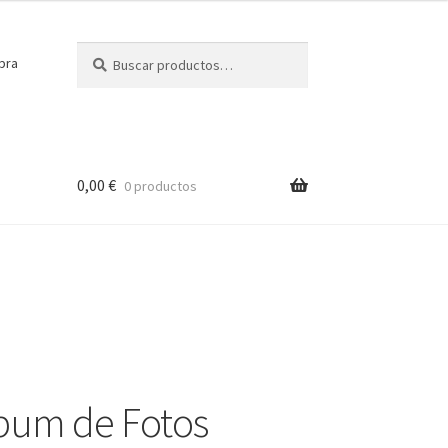
Buscar
Buscar
pra
por:
0,00
€
0 productos
bum de Fotos