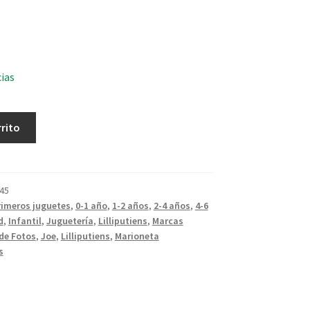
cias
rrito
45
rimeros juguetes
,
0-1 año
,
1-2 años
,
2-4 años
,
4-6
d
,
Infantil
,
Juguetería
,
Lilliputiens
,
Marcas
de Fotos
,
Joe
,
Lilliputiens
,
Marioneta
s