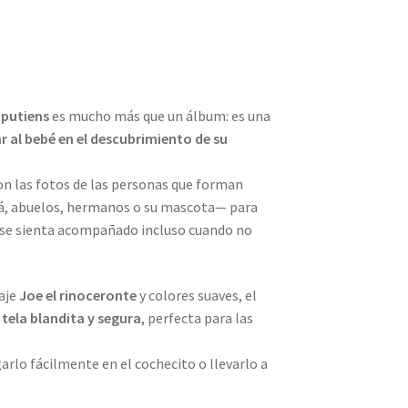
liputiens
es mucho más que un álbum: es una
al bebé en el descubrimiento de su
on las fotos de las personas que forman
á, abuelos, hermanos o su mascota— para
 se sienta acompañado incluso cuando no
aje
Joe el rinoceronte
y colores suaves, el
n
tela blandita y segura
, perfecta para las
rlo fácilmente en el cochecito o llevarlo a