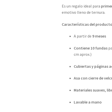
Es un regalo ideal para
prime
emotivo lleno de ternura.
Características del producto
A partir de
9 meses
Contiene 10 fundas
pa
cm aprox.)
Cubiertas y páginas 
Asa con cierre de velc
Materiales suaves, lib
Lavable a mano