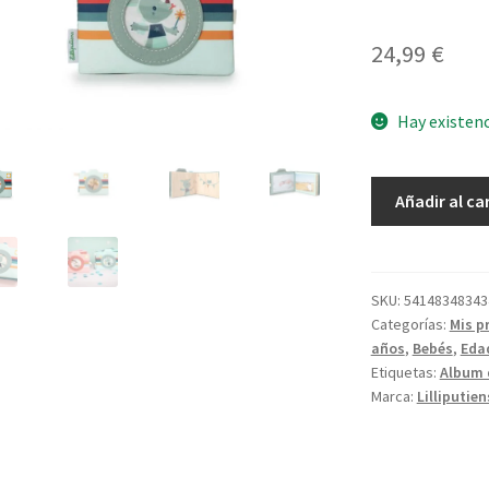
24,99
€
Hay existen
Joe
Añadir al ca
Album
de
Fotos
cantidad
SKU:
54148348343
Categorías:
Mis p
años
,
Bebés
,
Eda
Etiquetas:
Album 
Marca:
Lilliputien