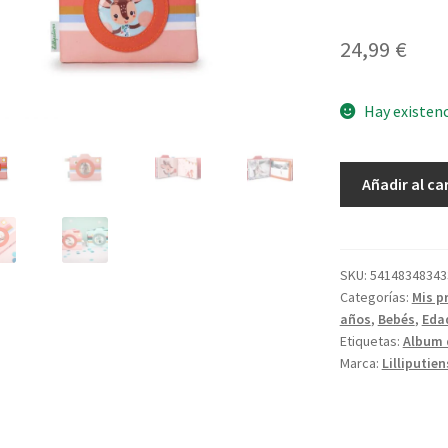
24,99
€
Hay existen
Stella
Añadir al ca
Album
de
Fotos
cantidad
SKU:
54148348343
Categorías:
Mis p
años
,
Bebés
,
Eda
Etiquetas:
Album 
Marca:
Lilliputien