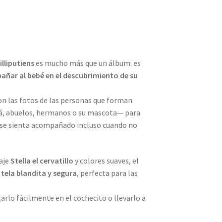
illiputiens
es mucho más que un álbum: es
ñar al bebé en el descubrimiento de su
on las fotos de las personas que forman
á, abuelos, hermanos o su mascota— para
 se sienta acompañado incluso cuando no
aje
Stella el cervatillo
y colores suaves, el
n
tela blandita y segura
, perfecta para las
rlo fácilmente en el cochecito o llevarlo a