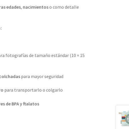
ras edades
,
nacimientos
o como detalle
:
ra fotografías de tamaño estándar (10 × 15
acolchadas
para mayor seguridad
ro
para transportarlo o colgarlo
res de BPA y ftalatos