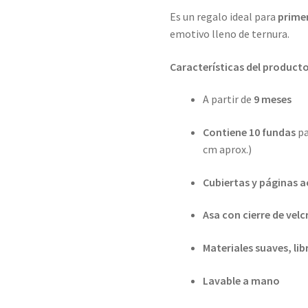
Es un regalo ideal para
prime
emotivo lleno de ternura.
Características del producto
A partir de
9 meses
Contiene 10 fundas
pa
cm aprox.)
Cubiertas y páginas 
Asa con cierre de velc
Materiales suaves, lib
Lavable a mano