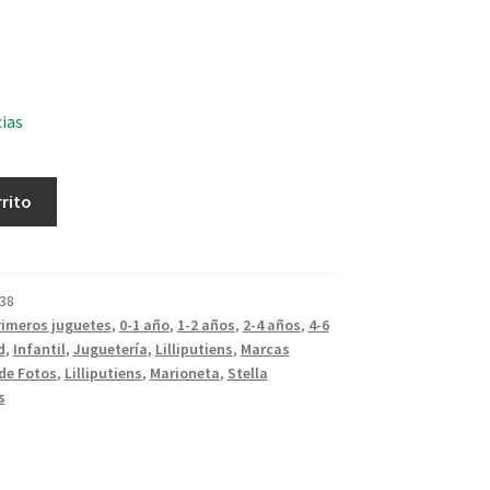
cias
rrito
38
rimeros juguetes
,
0-1 año
,
1-2 años
,
2-4 años
,
4-6
d
,
Infantil
,
Juguetería
,
Lilliputiens
,
Marcas
de Fotos
,
Lilliputiens
,
Marioneta
,
Stella
s