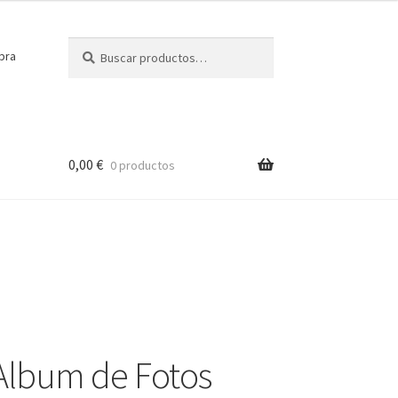
Buscar
Buscar
pra
por:
0,00
€
0 productos
 Album de Fotos