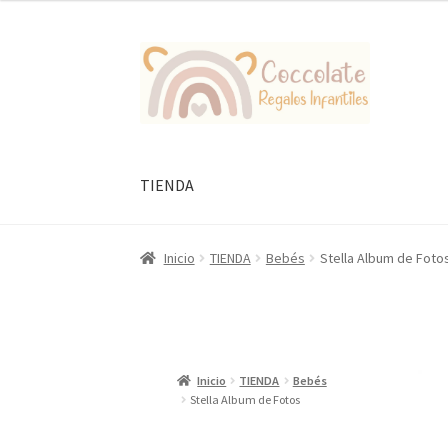
Ir
Ir
a
al
la
contenido
navegación
TIENDA
Inicio
TIENDA
Bebés
Stella Album de Foto
Inicio
TIENDA
Bebés
Stella Album de Fotos