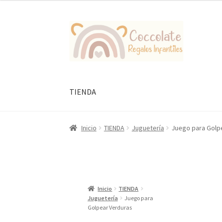
Ir
Ir
a
al
la
contenido
navegación
TIENDA
Inicio
TIENDA
Juguetería
Juego para Golp
Inicio
TIENDA
Juguetería
Juego para
Golpear Verduras