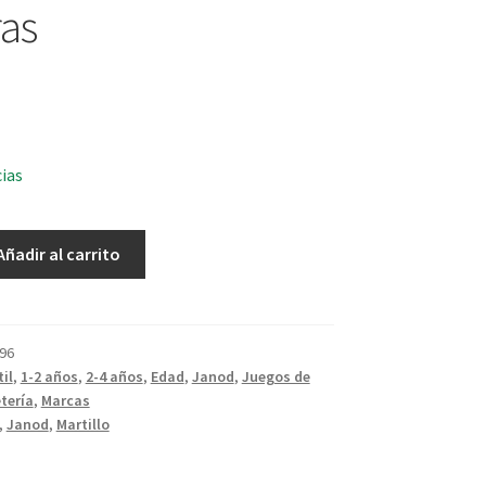
as
cias
Añadir al carrito
96
il
,
1-2 años
,
2-4 años
,
Edad
,
Janod
,
Juegos de
tería
,
Marcas
,
Janod
,
Martillo