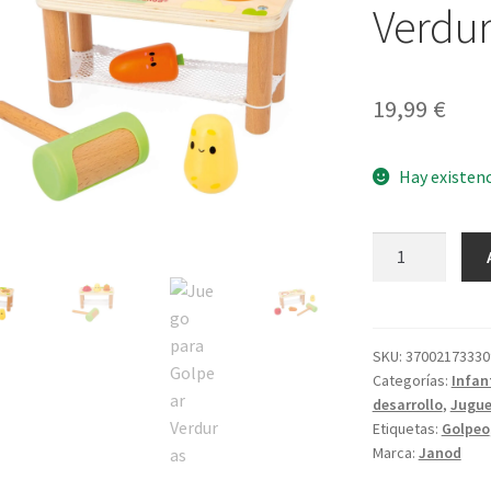
Verdur
19,99
€
Hay existen
Juego
para
Golpear
Verduras
cantidad
SKU:
37002173330
Categorías:
Infant
desarrollo
,
Jugue
Etiquetas:
Golpeo
Marca:
Janod