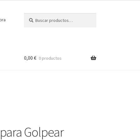
Buscar
Buscar
pra
por:
0,00
€
0 productos
para Golpear