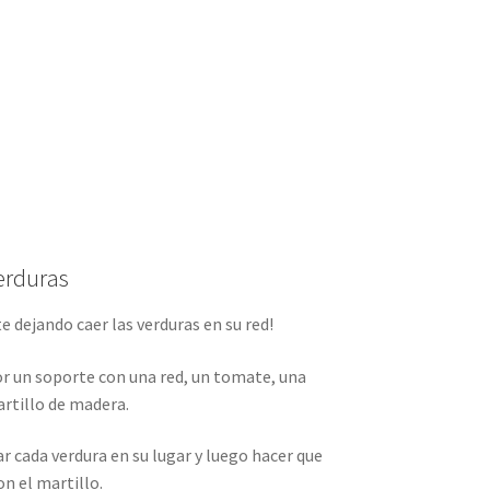
erduras
te dejando caer las verduras en su red!
r un soporte con una red, un tomate, una
artillo de madera.
ar cada verdura en su lugar y luego hacer que
on el martillo.